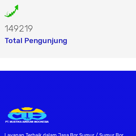
193452
Total Pengunjung
trik, jasa geolistrik, sumur bor, bor su
Layanan Terbaik dalam Jasa Bor Sumur / Sumur Bor,