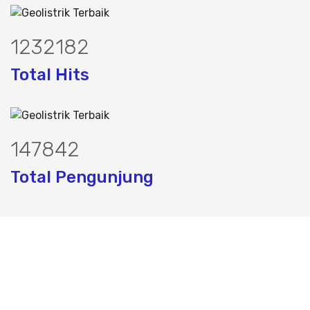
1589337
Total Hits
190159
Total Pengunjung
k, jasa geolistrik, sumur bor, bor sumur