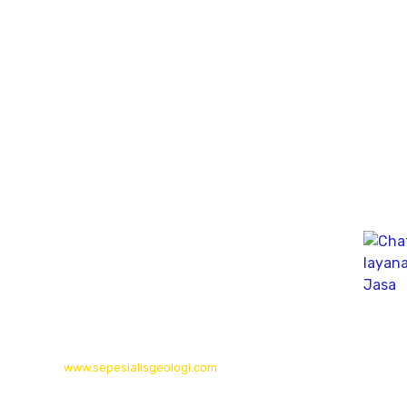
Jl. Perumahan gunung Sari Indah Block C No.02 Kedurus
Kec. Karangpilang, Kota SBY, Jawa Timur 60223
Bali
Gudang (Tan Yuti) Jl. Mahendradata Selatan,
gang Soputan Permai, Pemecutan klod, denpasar Barat
80119
Kalimantan Timur
Long Isun,Long Pahangai,Mahakam Ulu,
Kalimantan Timur
© 2026
www.sepesialisgeologi.com
| Penyedia Layanan Geolistrik,
Sondir, PDA Test & Sumur Bor