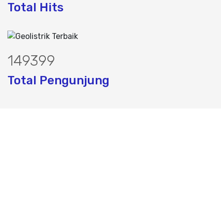
Total Hits
191702
Total Pengunjung
jasa geolistrik, sumur bor, bor sumur,m
Layanan Terbaik dalam Jasa Bor Sumur / Sumur Bor,