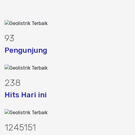
120
Pengunjung
307
Hits Hari ini
1597720