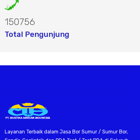
195662
Total Pengunjung
rik, jasa geolistrik, sumur bor, bor sum
Layanan Terbaik dalam Jasa Bor Sumur / Sumur Bor,