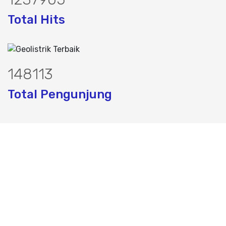
Total Hits
190203
Total Pengunjung
trik, jasa geolistrik, sumur bor, bor s