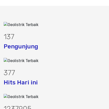
177
Pengunjung
484
Hits Hari ini
1589684