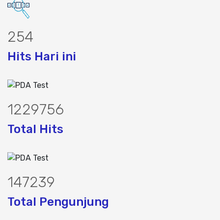
309
Hits Hari ini
1497095
Total Hits
179248
Total Pengunjung