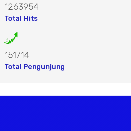
1589992
Total Hits
190848
Total Pengunjung
strik, jasa geolistrik, sumur bor, bor 