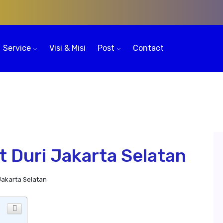
Service
Visi & Misi
Post
Contact
t Duri Jakarta Selatan
Jakarta Selatan