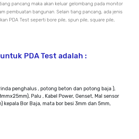
 tiang pancang maka akan keluar gelombang pada monitor
lam pembuatan bangunan. Selain tiang pancang, ada jenis
an PDA Test seperti bore pile, spun pile, square pile,
untuk PDA Test adalah :
rinda penghalus , potong beton dan potong baja ),
mmx25mm), Palu , Kabel Power, Genset, Mal sensor
m) kepala Bor Baja, mata bor besi 3mm dan 5mm,