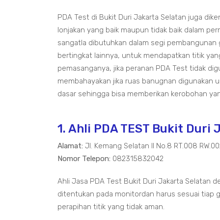
PDA Test di Bukit Duri Jakarta Selatan juga dik
lonjakan yang baik maupun tidak baik dalam pe
sangatla dibutuhkan dalam segi pembangunan 
bertingkat lainnya, untuk mendapatkan titik ya
pemasanganya, jika peranan PDA Test tidak di
membahayakan jika ruas banugnan digunakan un
dasar sehingga bisa memberikan kerobohan yan
1. Ahli PDA TEST Bukit Duri 
Alamat:
Jl. Kemang Selatan II No.8 RT.008 RW.0
Nomor Telepon:
082315832042
Ahli Jasa PDA Test Bukit Duri Jakarta Selatan d
ditentukan pada monitordan harus sesuai tiap g
perapihan titik yang tidak aman.