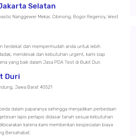
 Jakarta Selatan
astic Nanggewer Mekar, Cibinong, Bogor Regency, West
tan terdekat dan mempermudah anda untuk lebih
adak, mendesak dan kebutuhan urgent, kami siap
a yang baik dalam Jasa PDA Test di Bukit Duri.
t Duri
ndung, Jawa Barat 40521
da-beda dalam paparanya sehingga menjadikan perbedaan
getesan lapis perlapis didasar tanah sesuai kebutuhan
 dibicarakan karena kami memberikan kespecialan biaya
ng Bersahabat.