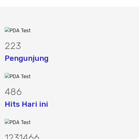
281
Pengunjung
613
Hits Hari ini
1552718