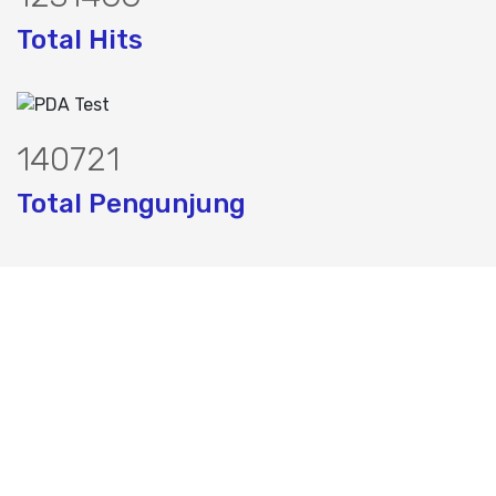
Total Hits
179245
Total Pengunjung
k, jasa geolistrik, sumur bor, bor sumur
Layanan Terbaik dalam Jasa Bor Sumur / Sumur Bor,