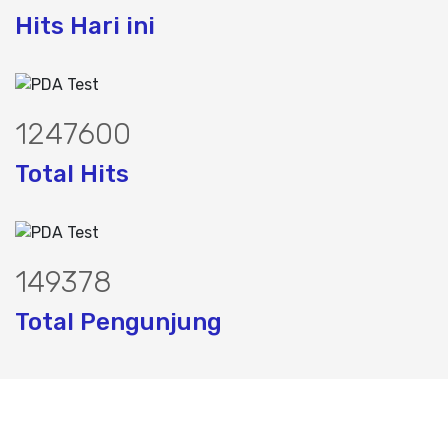
Hits Hari ini
1572868
Total Hits
188323
Total Pengunjung
k, jasa geolistrik, sumur bor, bor sumur