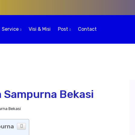
Service
Visi & Misi
Post
Contact
a Sampurna Bekasi
rna Bekasi
purna