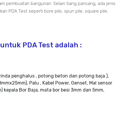
lam pembuatan bangunan. Selain tiang pancang, ada jenis
an PDA Test seperti bore pile, spun pile, square pile,
untuk PDA Test adalah :
rinda penghalus , potong beton dan potong baja ),
mmx25mm), Palu , Kabel Power, Genset, Mal sensor
m) kepala Bor Baja, mata bor besi 3mm dan 5mm,