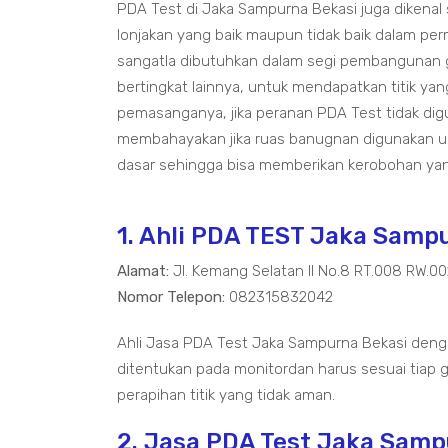
PDA Test di Jaka Sampurna Bekasi juga dikenal
lonjakan yang baik maupun tidak baik dalam pe
sangatla dibutuhkan dalam segi pembangunan 
bertingkat lainnya, untuk mendapatkan titik ya
pemasanganya, jika peranan PDA Test tidak di
membahayakan jika ruas banugnan digunakan un
dasar sehingga bisa memberikan kerobohan yan
1. Ahli PDA TEST Jaka Samp
Alamat:
Jl. Kemang Selatan II No.8 RT.008 RW.0
Nomor Telepon:
082315832042
Ahli Jasa PDA Test Jaka Sampurna Bekasi denga
ditentukan pada monitordan harus sesuai tiap g
perapihan titik yang tidak aman.
2. Jasa PDA Test Jaka Samp