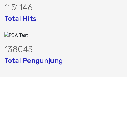
1467934
Total Hits
176032
Total Pengunjung
ik, jasa geolistrik, sumur bor, bor sumu