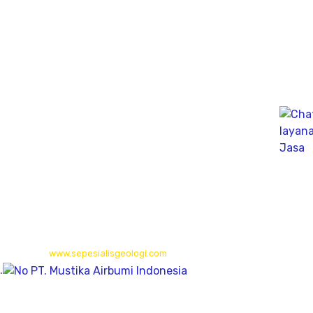
Bali
Gudang (Tan Yuti) Jl. Mahendradata Selatan,
gang Soputan Permai, Pemecutan klod, denpasar Barat
80119
Kalimantan Timur
Long Isun,Long Pahangai,Mahakam Ulu,
Kalimantan Timur
© 2026
www.sepesialisgeologi.com
| Penyedia Layanan Geolistrik,
.
Sondir, PDA Test & Sumur Bor
© 2012
www.winnpi.com
| PT. Mustika Airbumi Indonesia