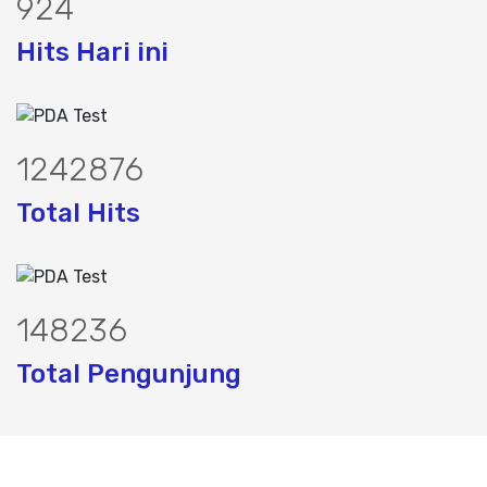
1154
Hits Hari ini
1568073
Total Hits
187161
Total Pengunjung
olistrik, sumur bor, bor sumur,matek ai