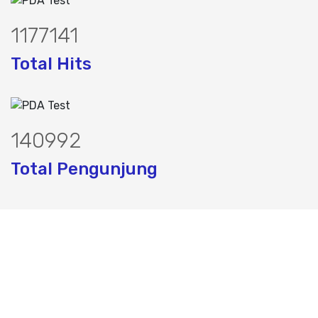
1493720
Total Hits
178910
Total Pengunjung
k, jasa geolistrik, sumur bor, bor sumur