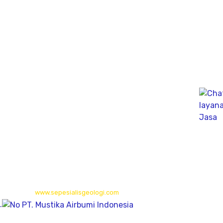
Kec. Karangpilang, Kota SBY, Jawa Timur 60223
Bali
Gudang (Tan Yuti) Jl. Mahendradata Selatan,
gang Soputan Permai, Pemecutan klod, denpasar Barat
80119
Kalimantan Timur
Long Isun,Long Pahangai,Mahakam Ulu,
Kalimantan Timur
© 2026
www.sepesialisgeologi.com
| Penyedia Layanan Geolistrik,
.
Sondir, PDA Test & Sumur Bor
© 2012
www.winnpi.com
| PT. Mustika Airbumi Indonesia