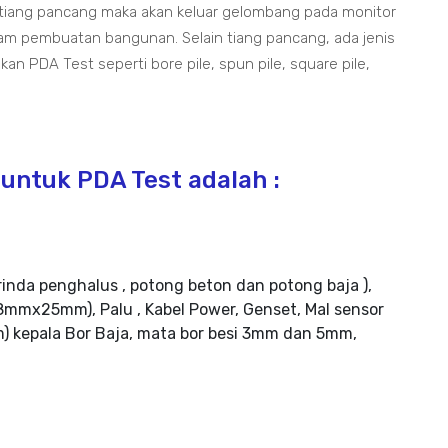
 tiang pancang maka akan keluar gelombang pada monitor
lam pembuatan bangunan. Selain tiang pancang, ada jenis
an PDA Test seperti bore pile, spun pile, square pile,
untuk PDA Test adalah :
rinda penghalus , potong beton dan potong baja ),
mmx25mm), Palu , Kabel Power, Genset, Mal sensor
m) kepala Bor Baja, mata bor besi 3mm dan 5mm,