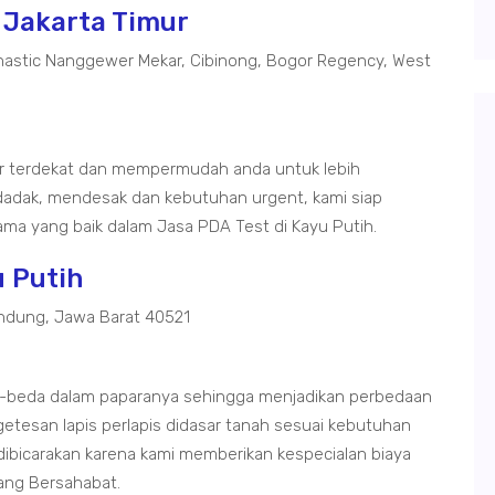
 Jakarta Timur
astic Nanggewer Mekar, Cibinong, Bogor Regency, West
ur terdekat dan mempermudah anda untuk lebih
adak, mendesak dan kebutuhan urgent, kami siap
ma yang baik dalam Jasa PDA Test di Kayu Putih.
u Putih
ndung, Jawa Barat 40521
da-beda dalam paparanya sehingga menjadikan perbedaan
getesan lapis perlapis didasar tanah sesuai kebutuhan
 dibicarakan karena kami memberikan kespecialan biaya
ang Bersahabat.