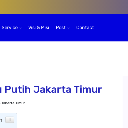
Service
Visi & Misi
Post
Contact
 Putih Jakarta Timur
 Jakarta Timur
h