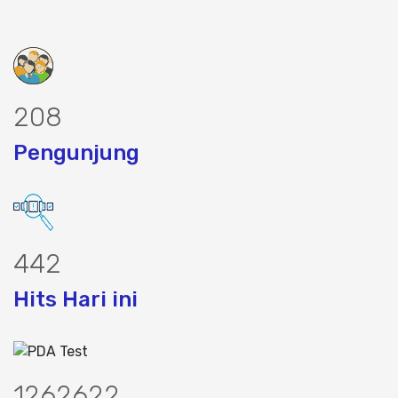
261
Pengunjung
557
Hits Hari ini
1588316