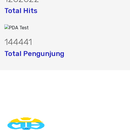
Total Hits
183493
Total Pengunjung
, sumur bor, bor sumur,matek air, bormat