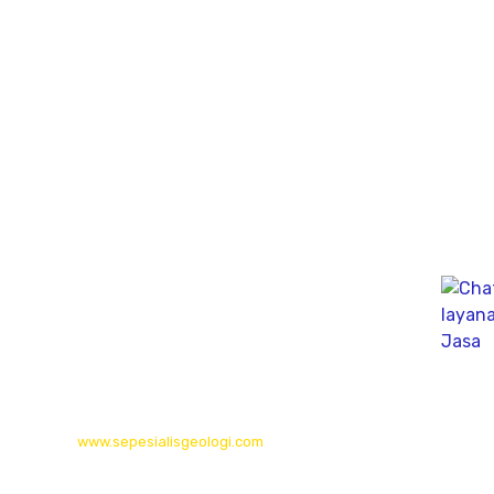
Jl. Perumahan gunung Sari Indah Block C No.02 Kedurus
Kec. Karangpilang, Kota SBY, Jawa Timur 60223
Bali
Gudang (Tan Yuti) Jl. Mahendradata Selatan,
gang Soputan Permai, Pemecutan klod, denpasar Barat
80119
Kalimantan Timur
Long Isun,Long Pahangai,Mahakam Ulu,
Kalimantan Timur
© 2026
www.sepesialisgeologi.com
| Penyedia Layanan Geolistrik,
Sondir, PDA Test & Sumur Bor