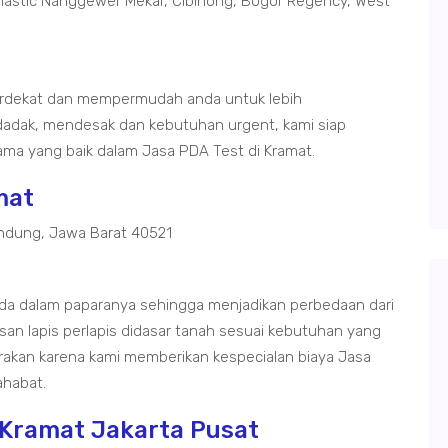
astic Nanggewer Mekar, Cibinong, Bogor Regency, West
terdekat dan mempermudah anda untuk lebih
adak, mendesak dan kebutuhan urgent, kami siap
ma yang baik dalam Jasa PDA Test di Kramat.
mat
ndung, Jawa Barat 40521
eda dalam paparanya sehingga menjadikan perbedaan dari
san lapis perlapis didasar tanah sesuai kebutuhan yang
carakan karena kami memberikan kespecialan biaya Jasa
habat.
 Kramat Jakarta Pusat