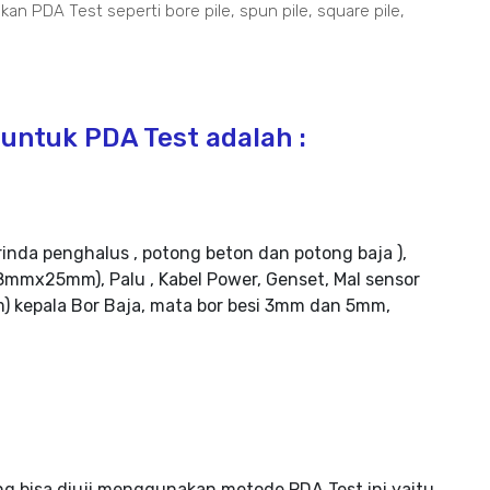
an PDA Test seperti bore pile, spun pile, square pile,
untuk PDA Test adalah :
rinda penghalus , potong beton dan potong baja ),
mmx25mm), Palu , Kabel Power, Genset, Mal sensor
m) kepala Bor Baja, mata bor besi 3mm dan 5mm,
ng bisa diuji menggunakan metode PDA Test ini yaitu