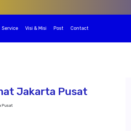
Service
Visi & Misi
Post
Contact
mat Jakarta Pusat
a Pusat