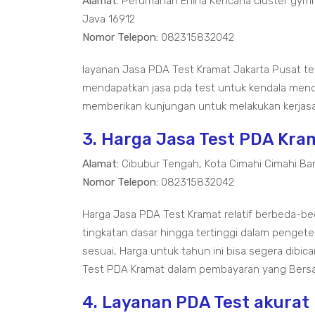
Alamat:
Perumahan Erfina Kencana cluster gymn
Java 16912
Nomor Telepon:
082315832042
layanan Jasa PDA Test Kramat Jakarta Pusat 
mendapatkan jasa pda test untuk kendala mend
memberikan kunjungan untuk melakukan kerjasa
3. Harga Jasa Test PDA Kra
Alamat:
Cibubur Tengah, Kota Cimahi Cimahi Ba
Nomor Telepon:
082315832042
Harga Jasa PDA Test Kramat relatif berbeda-b
tingkatan dasar hingga tertinggi dalam pengete
sesuai, Harga untuk tahun ini bisa segera dibi
Test PDA Kramat dalam pembayaran yang Bersa
4. Layanan PDA Test akurat