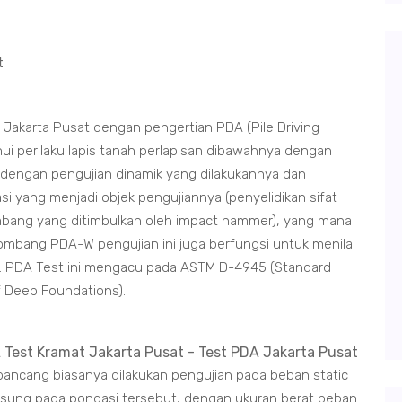
t
Jakarta Pusat dengan pengertian PDA (Pile Driving
i perilaku lapis tanah perlapisan dibawahnya dengan
dengan pengujian dinamik yang dilakukannya dan
i yang menjadi objek pengujiannya (penyelidikan sifat
ang yang ditimbulkan oleh impact hammer), yang mana
ombang PDA-W pengujian ini juga berfungsi untuk menilai
ban. PDA Test ini mengacu pada ASTM D-4945 (Standard
f Deep Foundations).
ancang biasanya dilakukan pengujian pada beban static
ngsung pada pondasi tersebut, dengan ukuran berat beban