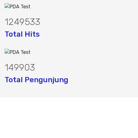
1584230
Total Hits
190056
Total Pengunjung
, jasa geolistrik, sumur bor, bor sumur,