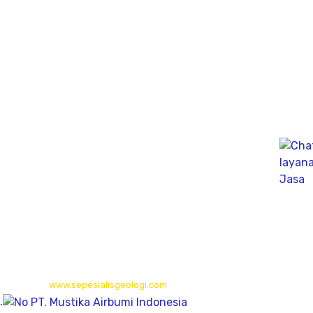
Jl. Perumahan gunung Sari Indah Block C No.02 Kedurus
Kec. Karangpilang, Kota SBY, Jawa Timur 60223
Bali
Gudang (Tan Yuti) Jl. Mahendradata Selatan,
gang Soputan Permai, Pemecutan klod, denpasar Barat
80119
Kalimantan Timur
Long Isun,Long Pahangai,Mahakam Ulu,
Kalimantan Timur
© 2026
www.sepesialisgeologi.com
| Penyedia Layanan Geolistrik,
.
Sondir, PDA Test & Sumur Bor