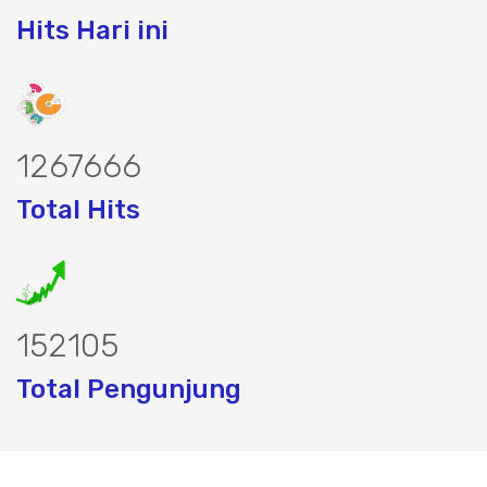
Hits Hari ini
1589047
Total Hits
190667
Total Pengunjung
jasa geolistrik, sumur bor, bor sumur,ma