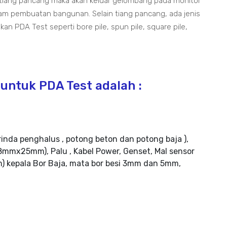
 tiang pancang maka akan keluar gelombang pada monitor
lam pembuatan bangunan. Selain tiang pancang, ada jenis
an PDA Test seperti bore pile, spun pile, square pile,
untuk PDA Test adalah :
rinda penghalus , potong beton dan potong baja ),
mmx25mm), Palu , Kabel Power, Genset, Mal sensor
m) kepala Bor Baja, mata bor besi 3mm dan 5mm,