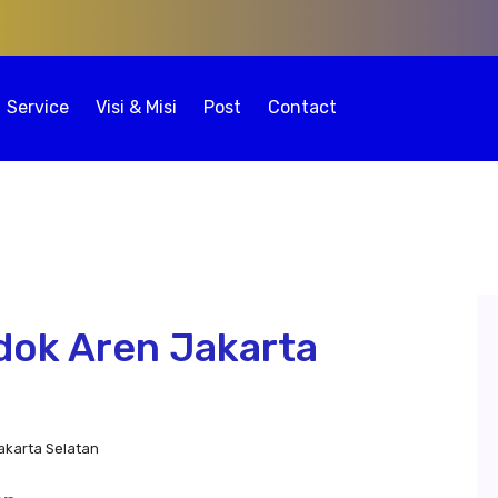
Service
Visi & Misi
Post
Contact
dok Aren Jakarta
akarta Selatan