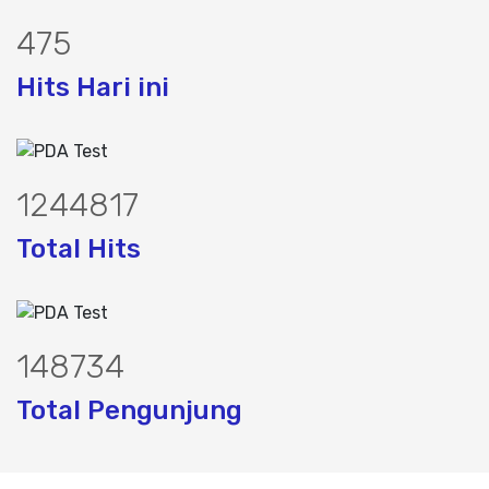
596
Hits Hari ini
1561598
Total Hits
187255
Total Pengunjung
k, jasa geolistrik, sumur bor, bor sumur