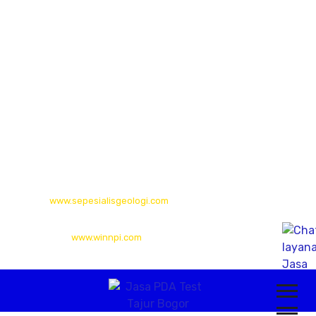
Gudang (Tan Yuti) Jl. Mahendradata Selatan,
gang Soputan Permai, Pemecutan klod, denpasar Barat
80119
Kalimantan Timur
Long Isun,Long Pahangai,Mahakam Ulu,
Kalimantan Timur
© 2026
www.sepesialisgeologi.com
| Penyedia Layanan Geolistrik,
Sondir, PDA Test & Sumur Bor
© 2012
www.winnpi.com
| PT. Mustika Airbumi Indonesia