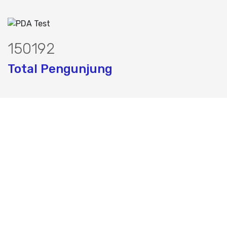
188675
Total Pengunjung
olistrik, sumur bor, bor sumur,matek ai
Layanan Terbaik dalam Jasa Bor Sumur / Sumur Bor,
Sondir, Geolistrik dan PDA Test / Test PDA di Seluruh