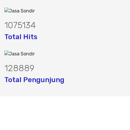
1476637
Total Hits
177023
Total Pengunjung
ormata air tanah, PDA Test, test pda,ja