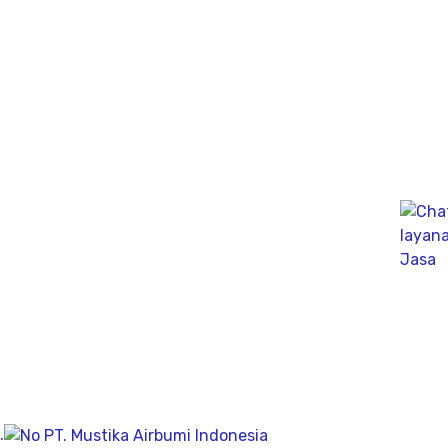
Perumahan Erfina Kencana cluster gymnastic
Nanggewer Mekar, Cibinong, Bogor Regency, West Java
16912
Cibubur Tengah, Kota Cimahi
Cimahi Bandung, Jawa Barat 40521
Jawa Tengah
Jl. Sendowo E-F, Sendowo, Sinduadi, Kec.Mlati
Kabupaten Sleman, Daerah Istimewa Yogyakarta 55281
Jl. Kintelan Sumbing No.01 Kelurahan Bendungan
Kec. Gajahmungkur, Kota Semarang, Jawa Tengah 50231
Jawa Timur
Jl. Nganjuk-Gondang, Sugihan, Mlorah
Kec. Rejoso, Kabupaten Nganjuk, Jawa Timur 64453
.