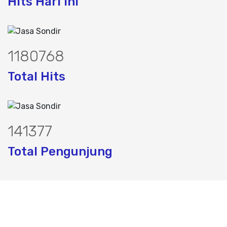
Hits Hari ini
1501580
Total Hits
179789
Total Pengunjung
jasa geolistrik, sumur bor, bor sumur,ma