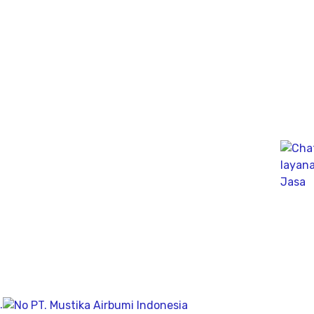
Perumahan Erfina Kencana cluster gymnastic
Nanggewer Mekar, Cibinong, Bogor Regency, West Java
16912
Cibubur Tengah, Kota Cimahi
Cimahi Bandung, Jawa Barat 40521
Jawa Tengah
Jl. Sendowo E-F, Sendowo, Sinduadi, Kec.Mlati
Kabupaten Sleman, Daerah Istimewa Yogyakarta 55281
Jl. Kintelan Sumbing No.01 Kelurahan Bendungan
Kec. Gajahmungkur, Kota Semarang, Jawa Tengah 50231
Jawa Timur
Jl. Nganjuk-Gondang, Sugihan, Mlorah
.