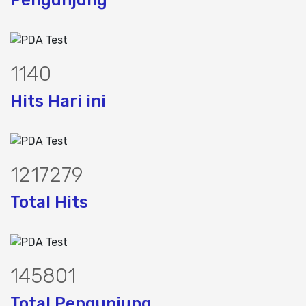
Pengunjung
1443
Hits Hari ini
1547238
Total Hits
184788
Total Pengunjung