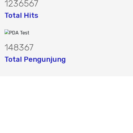
1562449
Total Hits
187468
Total Pengunjung
 jasa geolistrik, sumur bor, bor sumur,