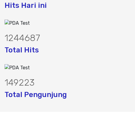
Hits Hari ini
1565897
Total Hits
187197
Total Pengunjung
, jasa geolistrik, sumur bor, bor sumur