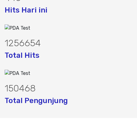
Hits Hari ini
1586415
Total Hits
189953
Total Pengunjung
 jasa geolistrik, sumur bor, bor sumur,m