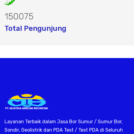
190810
Total Pengunjung
trik, jasa geolistrik, sumur bor, bor s
Layanan Terbaik dalam Jasa Bor Sumur / Sumur Bor,
Sondir, Geolistrik dan PDA Test / Test PDA di Seluruh