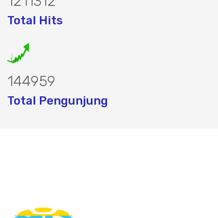
1545313
Total Hits
184396
Total Pengunjung
ik, jasa geolistrik, sumur bor, bor sumu