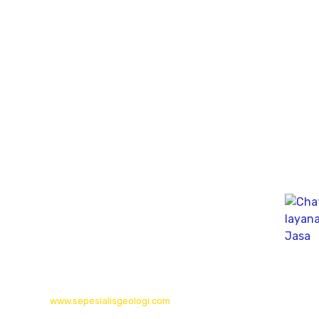
Jl. Perumahan gunung Sari Indah Block C No.02 Kedurus
Kec. Karangpilang, Kota SBY, Jawa Timur 60223
Bali
Gudang (Tan Yuti) Jl. Mahendradata Selatan,
gang Soputan Permai, Pemecutan klod, denpasar Barat
80119
Kalimantan Timur
Long Isun,Long Pahangai,Mahakam Ulu,
Kalimantan Timur
© 2026
www.sepesialisgeologi.com
| Penyedia Layanan Geolistrik,