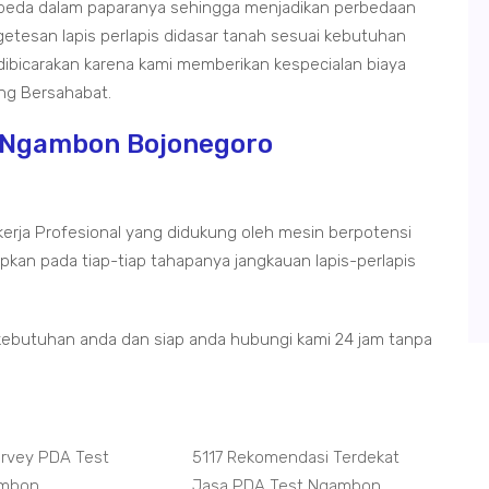
-beda dalam paparanya sehingga menjadikan perbedaan
getesan lapis perlapis didasar tanah sesuai kebutuhan
 dibicarakan karena kami memberikan kespecialan biaya
g Bersahabat.
t Ngambon Bojonegoro
kerja Profesional yang didukung oleh mesin berpotensi
kan pada tiap-tiap tahapanya jangkauan lapis-perlapis
kebutuhan anda dan siap anda hubungi kami 24 jam tanpa
Survey PDA Test
5117 Rekomendasi Terdekat
ambon
Jasa PDA Test Ngambon