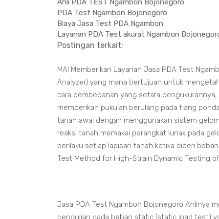
Ahli PDA TEST Ngambon Bojonegoro
PDA Test Ngambon Bojonegoro
Biaya Jasa Test PDA Ngambon
Layanan PDA Test akurat Ngambon Bojonegor
Postingan terkait:
MAI Memberikan Layanan Jasa PDA Test Ngambo
Analyzer) yang mana bertujuan untuk mengetahu
cara pembebanan yang setara pengukurannya, 
memberikan pukulan berulang pada tiang pondas
tanah awal dengan menggunakan sistem gelomb
reaksi tanah memakai perangkat lunak pada gel
perilaku setiap lapisan tanah ketika diberi be
Test Method for High-Strain Dynamic Testing o
Jasa PDA Test Ngambon Bojonegoro Ahlinya men
pengujian pada beban static (static load test