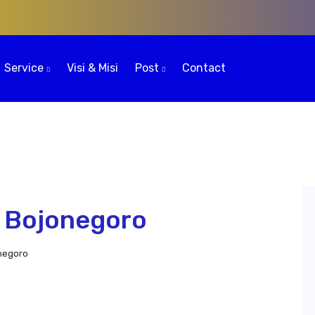
Service
Visi & Misi
Post
Contact
 Bojonegoro
negoro