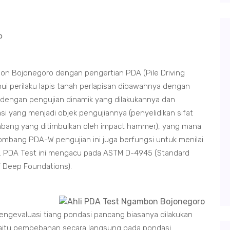
o
n Bojonegoro dengan pengertian PDA (Pile Driving
i perilaku lapis tanah perlapisan dibawahnya dengan
dengan pengujian dinamik yang dilakukannya dan
i yang menjadi objek pengujiannya (penyelidikan sifat
ang yang ditimbulkan oleh impact hammer), yang mana
ombang PDA-W pengujian ini juga berfungsi untuk menilai
ban. PDA Test ini mengacu pada ASTM D-4945 (Standard
f Deep Foundations).
gevaluasi tiang pondasi pancang biasanya dilakukan
) yaitu pembebanan secara langsung pada pondasi