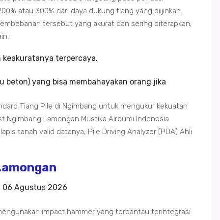
00% atau 300% dari daya dukung tiang yang diijinkan.
mbebanan tersebut yang akurat dan sering diterapkan,
in:
m keakuratanya terpercaya.
u beton) yang bisa membahayakan orang jika
ndard Tiang Pile di Ngimbang untuk mengukur kekuatan
est Ngimbang Lamongan Mustika Airbumi Indonesia
apis tanah valid datanya, Pile Driving Analyzer (PDA) Ahli
Lamongan
a
06 Agustus 2026
engunakan impact hammer yang terpantau terintegrasi