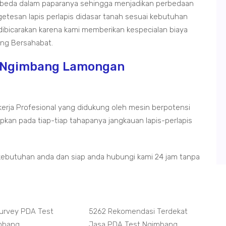
a-beda dalam paparanya sehingga menjadikan perbedaan
getesan lapis perlapis didasar tanah sesuai kebutuhan
 dibicarakan karena kami memberikan kespecialan biaya
ng Bersahabat.
t Ngimbang Lamongan
kerja Profesional yang didukung oleh mesin berpotensi
kan pada tiap-tiap tahapanya jangkauan lapis-perlapis
kebutuhan anda dan siap anda hubungi kami 24 jam tanpa
Survey PDA Test
5262 Rekomendasi Terdekat
imbang
Jasa PDA Test Ngimbang