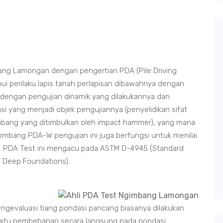
ng Lamongan dengan pengertian PDA (Pile Driving
i perilaku lapis tanah perlapisan dibawahnya dengan
dengan pengujian dinamik yang dilakukannya dan
i yang menjadi objek pengujiannya (penyelidikan sifat
ang yang ditimbulkan oleh impact hammer), yang mana
ombang PDA-W pengujian ini juga berfungsi untuk menilai
ban. PDA Test ini mengacu pada ASTM D-4945 (Standard
f Deep Foundations).
gevaluasi tiang pondasi pancang biasanya dilakukan
) yaitu pembebanan secara langsung pada pondasi