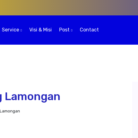
Service
Visi & Misi
Post
Contact
g Lamongan
 Lamongan