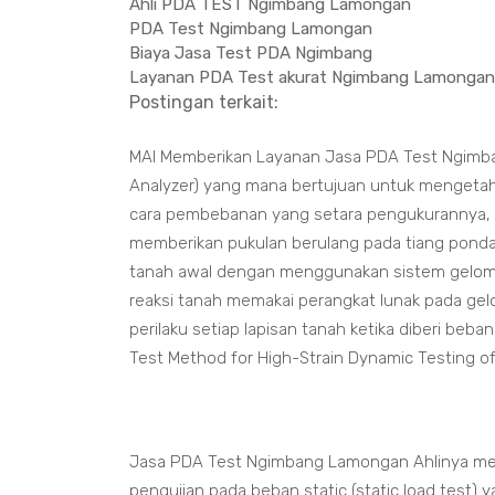
Ahli PDA TEST Ngimbang Lamongan
PDA Test Ngimbang Lamongan
Biaya Jasa Test PDA Ngimbang
Layanan PDA Test akurat Ngimbang Lamongan
Postingan terkait:
MAI Memberikan Layanan Jasa PDA Test Ngimba
Analyzer) yang mana bertujuan untuk mengetahu
cara pembebanan yang setara pengukurannya, 
memberikan pukulan berulang pada tiang pondas
tanah awal dengan menggunakan sistem gelomb
reaksi tanah memakai perangkat lunak pada gel
perilaku setiap lapisan tanah ketika diberi be
Test Method for High-Strain Dynamic Testing o
Jasa PDA Test Ngimbang Lamongan Ahlinya men
pengujian pada beban static (static load test