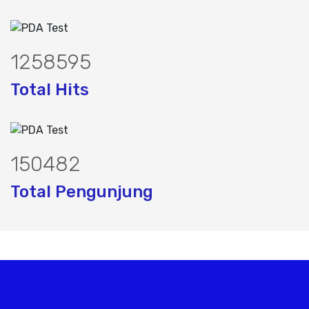
1593328
Total Hits
191182
Total Pengunjung
asa geolistrik, sumur bor, bor sumur,ma