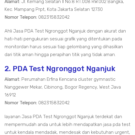
Alamat:
Jl. Kemang Selatan II No.8 RT.008 RW.002 Bangka,
Kec. Mampang Prpt, Kota Jakarta Selatan 12730
Nomor Telepon:
082315832042
Ahli Jasa PDA Test Ngronggot Nganjuk dengan akurat dan
hati-hati pengukuran sesuai grafik yang ditentukan pada
monitordan harus sesuai tiap gelombang yang dihasilkan
dari titik aman hingga perapihan titik yang tidak aman.
2. PDA Test Ngronggot Nganjuk
Alamat:
Perumahan Erfina Kencana cluster gymnastic
Nanggewer Mekar, Cibinong, Bogor Regency, West Java
16912
Nomor Telepon:
082315832042
layanan Jasa PDA Test Ngronggot Nganjuk terdekat dan
mempermudah anda untuk lebih mendapatkan jasa pda test
untuk kendala mendadak, mendesak dan kebutuhan urgent,