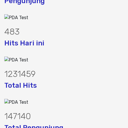
Pengunjung
611
Hits Hari ini
1557171
Total Hits
186734
Total Pengunjung