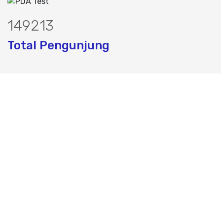
183442
Total Pengunjung
ik, jasa geolistrik, sumur bor, bor sumu
Layanan Terbaik dalam Jasa Bor Sumur / Sumur Bor,
Sondir, Geolistrik dan PDA Test / Test PDA di Seluruh
Indonesia, PT. Mustika Airbumi Indonesia Solusi tepat
dan terpercaya dalam memberikan kualitas terbaik