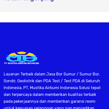
k, jasa geolistrik, sumur bor, bor sumur
Layanan Terbaik dalam Jasa Bor Sumur / Sumur Bor,
Sondir, Geolistrik dan PDA Test / Test PDA di Seluruh
Indonesia, PT. Mustika Airbumi Indonesia Solusi tepat
dan terpercaya dalam memberikan kualitas terbaik
pada pekerjaannya dan memberikan garansi resmi
untuk kepuasan pelanggan yang siap menjadikan