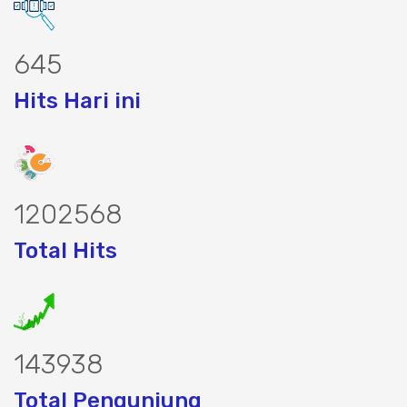
820
Hits Hari ini
1527706
Total Hits
182855
Total Pengunjung