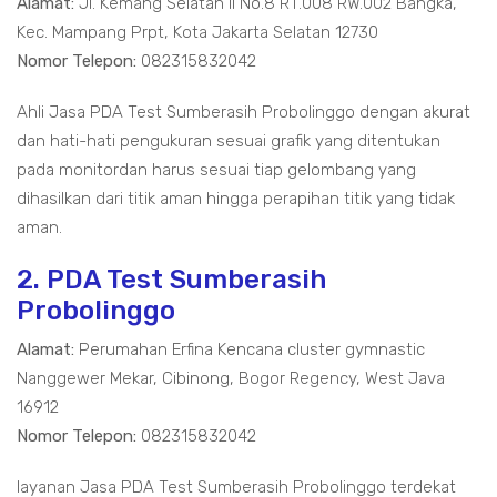
Alamat:
Jl. Kemang Selatan II No.8 RT.008 RW.002 Bangka,
Kec. Mampang Prpt, Kota Jakarta Selatan 12730
Nomor Telepon:
082315832042
Ahli Jasa PDA Test Sumberasih Probolinggo dengan akurat
dan hati-hati pengukuran sesuai grafik yang ditentukan
pada monitordan harus sesuai tiap gelombang yang
dihasilkan dari titik aman hingga perapihan titik yang tidak
aman.
2. PDA Test Sumberasih
Probolinggo
Alamat:
Perumahan Erfina Kencana cluster gymnastic
Nanggewer Mekar, Cibinong, Bogor Regency, West Java
16912
Nomor Telepon:
082315832042
layanan Jasa PDA Test Sumberasih Probolinggo terdekat