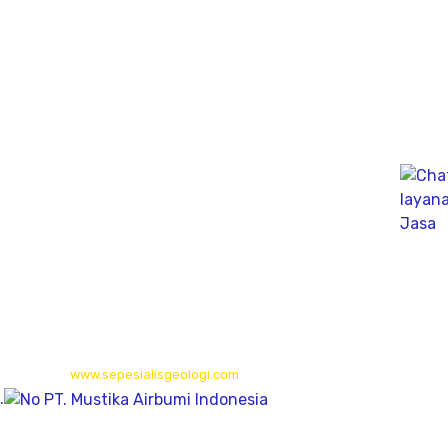
Kec. Karangpilang, Kota SBY, Jawa Timur 60223
Bali
Gudang (Tan Yuti) Jl. Mahendradata Selatan,
gang Soputan Permai, Pemecutan klod, denpasar Barat
80119
Kalimantan Timur
Long Isun,Long Pahangai,Mahakam Ulu,
Kalimantan Timur
© 2026
www.sepesialisgeologi.com
| Penyedia Layanan Geolistrik,
.
Sondir, PDA Test & Sumur Bor
© 2012
www.winnpi.com
| PT. Mustika Airbumi Indonesia