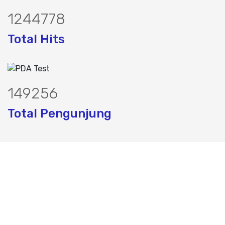
1570472
Total Hits
188309
Total Pengunjung
, jasa geolistrik, sumur bor, bor sumur,