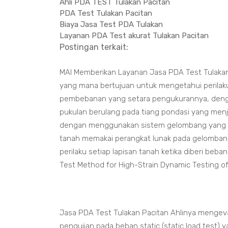
Ahli PDA TEST Tulakan Pacitan
PDA Test Tulakan Pacitan
Biaya Jasa Test PDA Tulakan
Layanan PDA Test akurat Tulakan Pacitan
Postingan terkait:
MAI Memberikan Layanan Jasa PDA Test Tulakan 
yang mana bertujuan untuk mengetahui perilaku
pembebanan yang setara pengukurannya, denga
pukulan berulang pada tiang pondasi yang menja
dengan menggunakan sistem gelombang yang di
tanah memakai perangkat lunak pada gelombang 
perilaku setiap lapisan tanah ketika diberi be
Test Method for High-Strain Dynamic Testing o
Jasa PDA Test Tulakan Pacitan Ahlinya mengeva
pengujian pada beban static (static load test