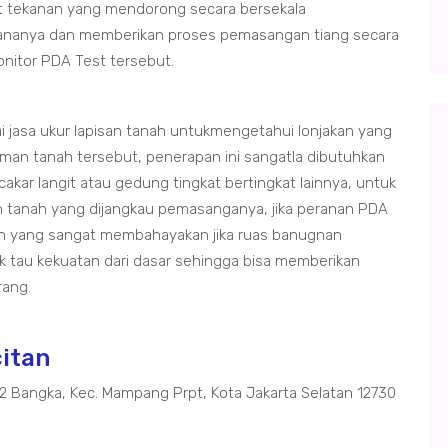
t tekanan yang mendorong secara bersekala
ananya dan memberikan proses pemasangan tiang secara
onitor PDA Test tersebut.
ai jasa ukur lapisan tanah untukmengetahui lonjakan yang
man tanah tersebut, penerapan ini sangatla dibutuhkan
r langit atau gedung tingkat bertingkat lainnya, untuk
n tanah yang dijangkau pemasanganya, jika peranan PDA
an yang sangat membahayakan jika ruas banugnan
 tau kekuatan dari dasar sehingga bisa memberikan
rang.
citan
02 Bangka, Kec. Mampang Prpt, Kota Jakarta Selatan 12730