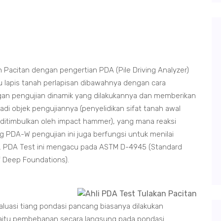
Pacitan dengan pengertian PDA (Pile Driving Analyzer)
 lapis tanah perlapisan dibawahnya dengan cara
n pengujian dinamik yang dilakukannya dan memberikan
di objek pengujiannya (penyelidikan sifat tanah awal
timbulkan oleh impact hammer), yang mana reaksi
PDA-W pengujian ini juga berfungsi untuk menilai
ban. PDA Test ini mengacu pada ASTM D-4945 (Standard
f Deep Foundations).
luasi tiang pondasi pancang biasanya dilakukan
) yaitu pembebanan secara langsung pada pondasi