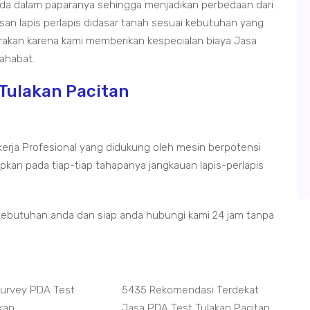
eda dalam paparanya sehingga menjadikan perbedaan dari
san lapis perlapis didasar tanah sesuai kebutuhan yang
carakan karena kami memberikan kespecialan biaya Jasa
ahabat.
 Tulakan Pacitan
kerja Profesional yang didukung oleh mesin berpotensi
kan pada tiap-tiap tahapanya jangkauan lapis-perlapis
kebutuhan anda dan siap anda hubungi kami 24 jam tanpa
Survey PDA Test
5435 Rekomendasi Terdekat
akan
Jasa PDA Test Tulakan Pacitan