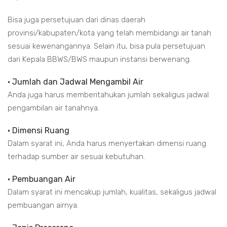
Bisa juga persetujuan dari dinas daerah
provinsi/kabupaten/kota yang telah membidangi air tanah
sesuai kewenangannya. Selain itu, bisa pula persetujuan
dari Kepala BBWS/BWS maupun instansi berwenang.
• Jumlah dan Jadwal Mengambil Air
Anda juga harus memberitahukan jumlah sekaligus jadwal
pengambilan air tanahnya.
• Dimensi Ruang
Dalam syarat ini, Anda harus menyertakan dimensi ruang
terhadap sumber air sesuai kebutuhan.
• Pembuangan Air
Dalam syarat ini mencakup jumlah, kualitas, sekaligus jadwal
pembuangan airnya.