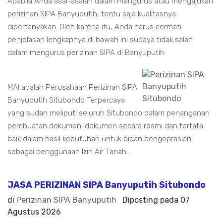
Apabila Anda asal-asalan dalam mengurus atau mengajukan
perizinan SIPA Banyuputih, tentu saja kualitasnya
dipertanyakan. Oleh karena itu, Anda harus cermati
penjelasan lengkapnya di bawah ini supaya tidak salah
dalam mengurus perizinan SIPA di Banyuputih.
MAI adalah Perusahaan Perizinan SIPA
Banyuputih Situbondo Terpercaya
yang sudah meliputi seluruh Situbondo dalam penanganan
pembuatan dokumen-dokumen secara resmi dan tertata
baik dalam hasil kebutuhan untuk bidan pengoprasian
sebagai penggunaan Izin Air Tanah.
JASA PERIZINAN SIPA Banyuputih Situbondo
di
Perizinan SIPA Banyuputih
Diposting pada
07
Agustus 2026