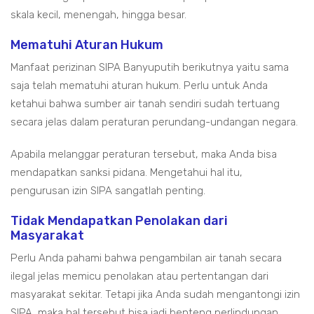
skala kecil, menengah, hingga besar.
Mematuhi Aturan Hukum
Manfaat perizinan SIPA Banyuputih berikutnya yaitu sama
saja telah mematuhi aturan hukum. Perlu untuk Anda
ketahui bahwa sumber air tanah sendiri sudah tertuang
secara jelas dalam peraturan perundang-undangan negara.
Apabila melanggar peraturan tersebut, maka Anda bisa
mendapatkan sanksi pidana. Mengetahui hal itu,
pengurusan izin SIPA sangatlah penting.
Tidak Mendapatkan Penolakan dari
Masyarakat
Perlu Anda pahami bahwa pengambilan air tanah secara
ilegal jelas memicu penolakan atau pertentangan dari
masyarakat sekitar. Tetapi jika Anda sudah mengantongi izin
SIPA, maka hal tersebut bisa jadi benteng perlindungan.