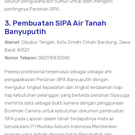
seluruh pengusaha Bor Sumur untuk lebih mengerti
pentingnya Perizinan SIPA...
3. Pembuatan SIPA Air Tanah
Banyuputih
Alamat:
Cibubur Tengah, Kota Cimahi Cimahi Bandung, Jawa
Barat 40521
Nomor Telepon:
082315832042
Pekerja profesional terpercaya sebagai sebagai ahli
pengaplikasian Perizinan SIPA Banyuputih dengan
mengukur tingkat kepadatan dan tingkat kedalaman tiap-
tiap kebutuhan pelanggan yang berbeda perizinan Sipa juga
meminta data sebagai bukti kamera dengan penggunaan
Borehole Camera untuk kebutuhan dokumen pembuatan
SIPA pada Lapisan dalam tanah terdapatnya mata air
berada,kami PT.Mustika Airbumi Indonesia Memberikan
layanan yang terbaik dengan harga Bersahabat dan