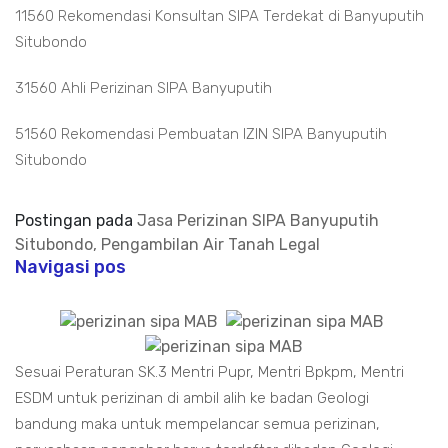
11560 Rekomendasi Konsultan SIPA Terdekat di Banyuputih
Situbondo
31560 Ahli Perizinan SIPA Banyuputih
51560 Rekomendasi Pembuatan IZIN SIPA Banyuputih
Situbondo
Postingan pada
Jasa Perizinan SIPA Banyuputih
Situbondo, Pengambilan Air Tanah Legal
Navigasi pos
Sesuai Peraturan SK.3 Mentri Pupr, Mentri Bpkpm, Mentri
ESDM untuk perizinan di ambil alih ke badan Geologi
bandung maka untuk mempelancar semua perizinan,