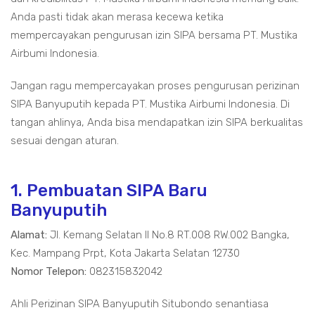
Anda pasti tidak akan merasa kecewa ketika
mempercayakan pengurusan izin SIPA bersama PT. Mustika
Airbumi Indonesia.
Jangan ragu mempercayakan proses pengurusan perizinan
SIPA Banyuputih kepada PT. Mustika Airbumi Indonesia. Di
tangan ahlinya, Anda bisa mendapatkan izin SIPA berkualitas
sesuai dengan aturan.
1. Pembuatan SIPA Baru
Banyuputih
Alamat:
Jl. Kemang Selatan II No.8 RT.008 RW.002 Bangka,
Kec. Mampang Prpt, Kota Jakarta Selatan 12730
Nomor Telepon:
082315832042
Ahli Perizinan SIPA Banyuputih Situbondo senantiasa