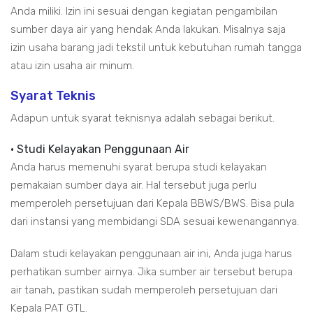
Anda miliki. Izin ini sesuai dengan kegiatan pengambilan
sumber daya air yang hendak Anda lakukan. Misalnya saja
izin usaha barang jadi tekstil untuk kebutuhan rumah tangga
atau izin usaha air minum.
Syarat Teknis
Adapun untuk syarat teknisnya adalah sebagai berikut.
• Studi Kelayakan Penggunaan Air
Anda harus memenuhi syarat berupa studi kelayakan
pemakaian sumber daya air. Hal tersebut juga perlu
memperoleh persetujuan dari Kepala BBWS/BWS. Bisa pula
dari instansi yang membidangi SDA sesuai kewenangannya.
Dalam studi kelayakan penggunaan air ini, Anda juga harus
perhatikan sumber airnya. Jika sumber air tersebut berupa
air tanah, pastikan sudah memperoleh persetujuan dari
Kepala PAT GTL.