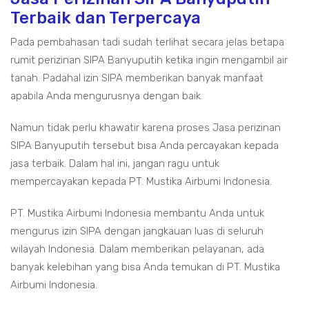
Terbaik dan Terpercaya
Pada pembahasan tadi sudah terlihat secara jelas betapa
rumit perizinan SIPA Banyuputih ketika ingin mengambil air
tanah. Padahal izin SIPA memberikan banyak manfaat
apabila Anda mengurusnya dengan baik.
Namun tidak perlu khawatir karena proses Jasa perizinan
SIPA Banyuputih tersebut bisa Anda percayakan kepada
jasa terbaik. Dalam hal ini, jangan ragu untuk
mempercayakan kepada PT. Mustika Airbumi Indonesia.
PT. Mustika Airbumi Indonesia membantu Anda untuk
mengurus izin SIPA dengan jangkauan luas di seluruh
wilayah Indonesia. Dalam memberikan pelayanan, ada
banyak kelebihan yang bisa Anda temukan di PT. Mustika
Airbumi Indonesia.