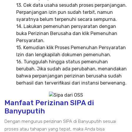
13. Cek data usaha sesudah proses perpanjangan.
Perpanjangan izin pun sudah terbit, namun
syaratnya belum terpenuhi secara sempurna.
14. Lakukan pemenuhan persyaratan dengan
buka Perizinan Berusaha dan klik Pemenuhan
Persyaratan.
15. Kemudian klik Proses Pemenuhan Persyaratan
Izin dan lengkapilah dokumen pemenuhan.
16. Tunggulah hingga status pemenuhan
berubah. Jika sudah ada perubahan, menandakan
bahwa perpanjangan perizinan berusaha sudah
berhasil dan terverifikasi dari instansi berwenang.
Manfaat Perizinan SIPA di
Banyuputih
Dengan mengurus perizinan SIPA di Banyuputih sesuai
proses atau tahapan yang tepat, maka Anda bisa