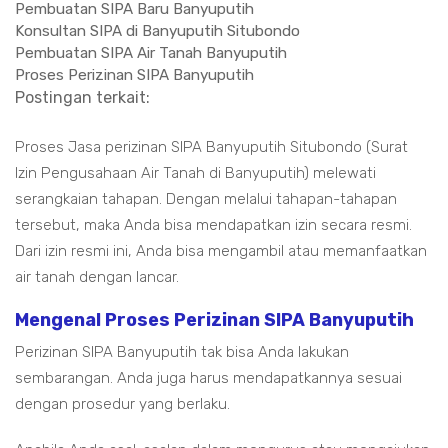
Pembuatan SIPA Baru Banyuputih
Konsultan SIPA di Banyuputih Situbondo
Pembuatan SIPA Air Tanah Banyuputih
Proses Perizinan SIPA Banyuputih
Postingan terkait:
Proses Jasa perizinan SIPA Banyuputih Situbondo (Surat
Izin Pengusahaan Air Tanah di Banyuputih) melewati
serangkaian tahapan. Dengan melalui tahapan-tahapan
tersebut, maka Anda bisa mendapatkan izin secara resmi.
Dari izin resmi ini, Anda bisa mengambil atau memanfaatkan
air tanah dengan lancar.
Mengenal Proses Perizinan SIPA Banyuputih
Perizinan SIPA Banyuputih tak bisa Anda lakukan
sembarangan. Anda juga harus mendapatkannya sesuai
dengan prosedur yang berlaku.