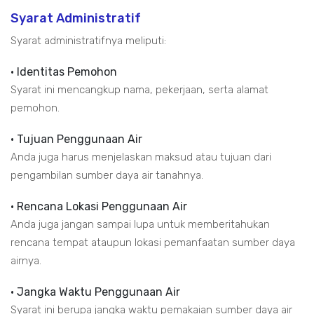
Syarat Administratif
Syarat administratifnya meliputi:
• Identitas Pemohon
Syarat ini mencangkup nama, pekerjaan, serta alamat
pemohon.
• Tujuan Penggunaan Air
Anda juga harus menjelaskan maksud atau tujuan dari
pengambilan sumber daya air tanahnya.
• Rencana Lokasi Penggunaan Air
Anda juga jangan sampai lupa untuk memberitahukan
rencana tempat ataupun lokasi pemanfaatan sumber daya
airnya.
• Jangka Waktu Penggunaan Air
Syarat ini berupa jangka waktu pemakaian sumber daya air