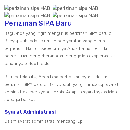
Perizinan SIPA Baru
Bagi Anda yang ingin mengurus perizinan SIPA baru di
Banyuputih, ada sejumlah persyaratan yang harus
terpenuhi. Namun sebelumnya Anda harus memiliki
persetujuan pengeboran atau penggalian eksplorasi air
tanahnya terlebih dulu.
Baru setelah itu, Anda bisa perhatikan syarat dalam
perizinan SIPA baru di Banyuputih yang mencakup syarat
administrasi dan syarat teknis. Adapun syaratnya adalah
sebagai berikut.
Syarat Administrasi
Dalam syarat administrasi mencangkup: