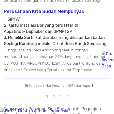
perusahaan pengebor harus terdaftar dibadan Geologi.
Perusahaan Kita Sudah Mempunyai:
1. SIPPAT
2. Kartu instalasi Bor yang terdaftar di
Appatindo/Depnaker dan DPMPTSP
3. Memiliki Sertifikat Jurubor yang dikeluarkan badan
Geologi Bandung melalui Diklat Juru Bor di Semarang.
Tunggu apa lagi, bagi Anda yang saat ini tengah
membutuhkan jasa perizinan SIPA, langsung saja hubungi
CV. MUSTIKA AIRBUMI INDONESIA. Anda pasti untung dan
puas serta Proses yang Tertata akurat Terpercaya.
1860 people like Perizinan SIPA Banyuputih
Tags:
proses Perizinan Sipa Banyuputih, Perjanjian
.