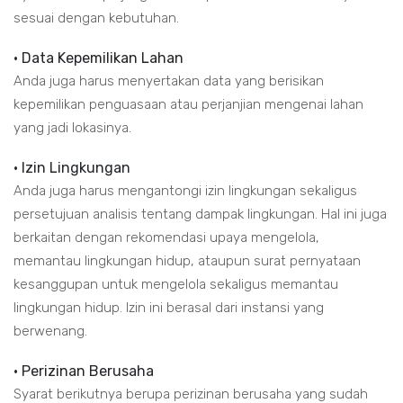
sesuai dengan kebutuhan.
• Data Kepemilikan Lahan
Anda juga harus menyertakan data yang berisikan
kepemilikan penguasaan atau perjanjian mengenai lahan
yang jadi lokasinya.
• Izin Lingkungan
Anda juga harus mengantongi izin lingkungan sekaligus
persetujuan analisis tentang dampak lingkungan. Hal ini juga
berkaitan dengan rekomendasi upaya mengelola,
memantau lingkungan hidup, ataupun surat pernyataan
kesanggupan untuk mengelola sekaligus memantau
lingkungan hidup. Izin ini berasal dari instansi yang
berwenang.
• Perizinan Berusaha
Syarat berikutnya berupa perizinan berusaha yang sudah