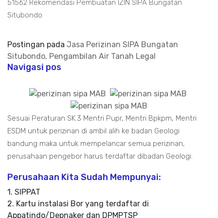
51562 Rekomendasi Pembuatan IZIN SIPA Bungatan
Situbondo
Postingan pada
Jasa Perizinan SIPA Bungatan
Situbondo, Pengambilan Air Tanah Legal
Navigasi pos
Sesuai Peraturan SK.3 Mentri Pupr, Mentri Bpkpm, Mentri
ESDM untuk perizinan di ambil alih ke badan Geologi
bandung maka untuk mempelancar semua perizinan,
perusahaan pengebor harus terdaftar dibadan Geologi.
Perusahaan Kita Sudah Mempunyai:
1. SIPPAT
2. Kartu instalasi Bor yang terdaftar di
Appatindo/Depnaker dan DPMPTSP