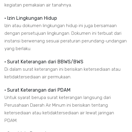
kegiatan pemakaian air tanahnya.
• Izin Lingkungan Hidup
Izin atau dokumen lingkungan hidup ini juga bersamaan
dengan persetujuan lingkungan. Dokumen ini terbuat dari
instansi berwenang sesuai peraturan perundang-undangan
yang berlaku.
• Surat Keterangan dari BBWS/BWS
Di dalam surat keterangan ini berisikan ketersediaan atau
ketidaktersediaan air permukaan.
• Surat Keterangan dari PDAM
Untuk syarat berupa surat keterangan langsung dari
Perusahaan Daerah Air Minum ini berisikan tentang
ketersediaan atau ketidaktersediaan air lewat jaringan
PDAM.