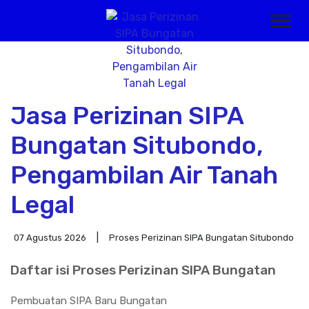
Jasa Perizinan SIPA
Bungatan Situbondo,
Pengambilan Air Tanah
Legal
07 Agustus 2026
Proses Perizinan SIPA Bungatan Situbondo
Daftar isi Proses Perizinan SIPA Bungatan
Pembuatan SIPA Baru Bungatan