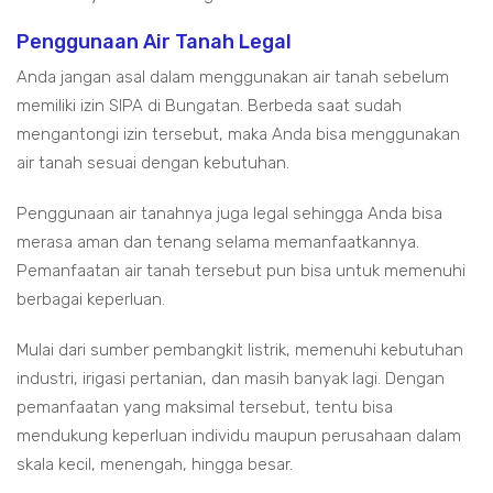
Penggunaan Air Tanah Legal
Anda jangan asal dalam menggunakan air tanah sebelum
memiliki izin SIPA di Bungatan. Berbeda saat sudah
mengantongi izin tersebut, maka Anda bisa menggunakan
air tanah sesuai dengan kebutuhan.
Penggunaan air tanahnya juga legal sehingga Anda bisa
merasa aman dan tenang selama memanfaatkannya.
Pemanfaatan air tanah tersebut pun bisa untuk memenuhi
berbagai keperluan.
Mulai dari sumber pembangkit listrik, memenuhi kebutuhan
industri, irigasi pertanian, dan masih banyak lagi. Dengan
pemanfaatan yang maksimal tersebut, tentu bisa
mendukung keperluan individu maupun perusahaan dalam
skala kecil, menengah, hingga besar.