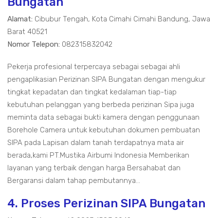
Bungatan
Alamat:
Cibubur Tengah, Kota Cimahi Cimahi Bandung, Jawa
Barat 40521
Nomor Telepon:
082315832042
Pekerja profesional terpercaya sebagai sebagai ahli
pengaplikasian Perizinan SIPA Bungatan dengan mengukur
tingkat kepadatan dan tingkat kedalaman tiap-tiap
kebutuhan pelanggan yang berbeda perizinan Sipa juga
meminta data sebagai bukti kamera dengan penggunaan
Borehole Camera untuk kebutuhan dokumen pembuatan
SIPA pada Lapisan dalam tanah terdapatnya mata air
berada,kami PT.Mustika Airbumi Indonesia Memberikan
layanan yang terbaik dengan harga Bersahabat dan
Bergaransi dalam tahap pembutannya...
4. Proses Perizinan SIPA Bungatan