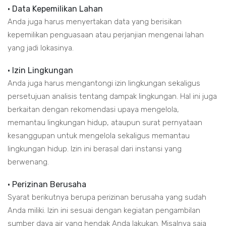
• Data Kepemilikan Lahan
Anda juga harus menyertakan data yang berisikan
kepemilikan penguasaan atau perjanjian mengenai lahan
yang jadi lokasinya.
• Izin Lingkungan
Anda juga harus mengantongi izin lingkungan sekaligus
persetujuan analisis tentang dampak lingkungan. Hal ini juga
berkaitan dengan rekomendasi upaya mengelola,
memantau lingkungan hidup, ataupun surat pernyataan
kesanggupan untuk mengelola sekaligus memantau
lingkungan hidup. Izin ini berasal dari instansi yang
berwenang.
• Perizinan Berusaha
Syarat berikutnya berupa perizinan berusaha yang sudah
Anda miliki. Izin ini sesuai dengan kegiatan pengambilan
sumber daya air yang hendak Anda lakukan. Misalnya saja