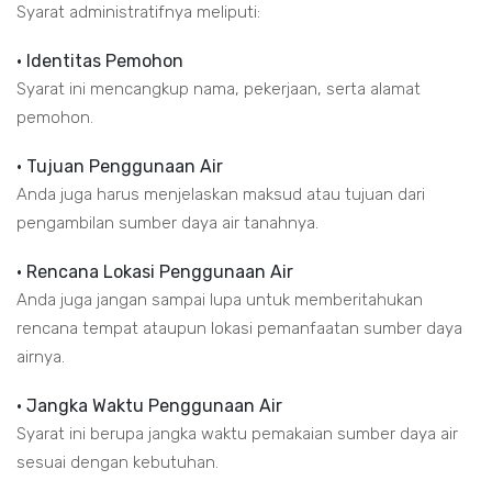
Syarat administratifnya meliputi:
• Identitas Pemohon
Syarat ini mencangkup nama, pekerjaan, serta alamat
pemohon.
• Tujuan Penggunaan Air
Anda juga harus menjelaskan maksud atau tujuan dari
pengambilan sumber daya air tanahnya.
• Rencana Lokasi Penggunaan Air
Anda juga jangan sampai lupa untuk memberitahukan
rencana tempat ataupun lokasi pemanfaatan sumber daya
airnya.
• Jangka Waktu Penggunaan Air
Syarat ini berupa jangka waktu pemakaian sumber daya air
sesuai dengan kebutuhan.