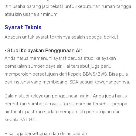
izin usaha barang jadi tekstil untuk kebutuhan rumah tangga
atau izin usaha air minum.
Syarat Teknis
Adapun untuk syarat teknisnya adalah sebagai berikut.
• Studi Kelayakan Penggunaan Air
Anda harus memenuhi syarat berupa studi kelayakan
pemakaian sumber daya air. Hal tersebut juga perlu
memperoleh persetujuan dari Kepala BBWS/BWS. Bisa pula
dari instansi yang membidangi SDA sesuai kewenangannya.
Dalam studi kelayakan penggunaan air ini, Anda juga harus
perhatikan sumber airnya. Jika sumber air tersebut berupa
air tanah, pastikan sudah memperoleh persetujuan dari
Kepala PAT GTL.
Bisa juga persetujuan dari dinas daerah