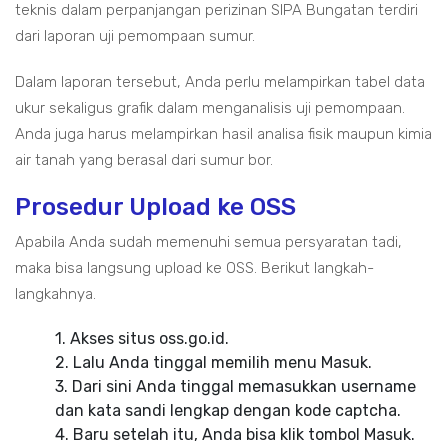
teknis dalam perpanjangan perizinan SIPA Bungatan terdiri
dari laporan uji pemompaan sumur.
Dalam laporan tersebut, Anda perlu melampirkan tabel data
ukur sekaligus grafik dalam menganalisis uji pemompaan.
Anda juga harus melampirkan hasil analisa fisik maupun kimia
air tanah yang berasal dari sumur bor.
Prosedur Upload ke OSS
Apabila Anda sudah memenuhi semua persyaratan tadi,
maka bisa langsung upload ke OSS. Berikut langkah-
langkahnya.
1. Akses situs oss.go.id.
2. Lalu Anda tinggal memilih menu Masuk.
3. Dari sini Anda tinggal memasukkan username
dan kata sandi lengkap dengan kode captcha.
4. Baru setelah itu, Anda bisa klik tombol Masuk.