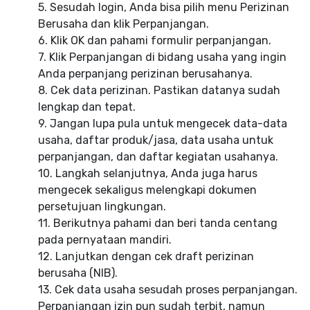
5. Sesudah login, Anda bisa pilih menu Perizinan
Berusaha dan klik Perpanjangan.
6. Klik OK dan pahami formulir perpanjangan.
7. Klik Perpanjangan di bidang usaha yang ingin
Anda perpanjang perizinan berusahanya.
8. Cek data perizinan. Pastikan datanya sudah
lengkap dan tepat.
9. Jangan lupa pula untuk mengecek data-data
usaha, daftar produk/jasa, data usaha untuk
perpanjangan, dan daftar kegiatan usahanya.
10. Langkah selanjutnya, Anda juga harus
mengecek sekaligus melengkapi dokumen
persetujuan lingkungan.
11. Berikutnya pahami dan beri tanda centang
pada pernyataan mandiri.
12. Lanjutkan dengan cek draft perizinan
berusaha (NIB).
13. Cek data usaha sesudah proses perpanjangan.
Perpanjangan izin pun sudah terbit, namun