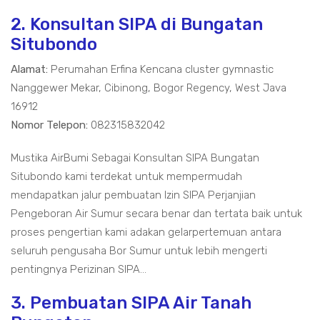
2. Konsultan SIPA di Bungatan
Situbondo
Alamat:
Perumahan Erfina Kencana cluster gymnastic
Nanggewer Mekar, Cibinong, Bogor Regency, West Java
16912
Nomor Telepon:
082315832042
Mustika AirBumi Sebagai Konsultan SIPA Bungatan
Situbondo kami terdekat untuk mempermudah
mendapatkan jalur pembuatan Izin SIPA Perjanjian
Pengeboran Air Sumur secara benar dan tertata baik untuk
proses pengertian kami adakan gelarpertemuan antara
seluruh pengusaha Bor Sumur untuk lebih mengerti
pentingnya Perizinan SIPA...
3. Pembuatan SIPA Air Tanah