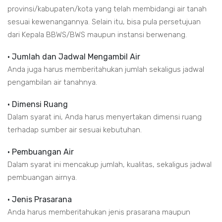
provinsi/kabupaten/kota yang telah membidangi air tanah
sesuai kewenangannya. Selain itu, bisa pula persetujuan
dari Kepala BBWS/BWS maupun instansi berwenang.
• Jumlah dan Jadwal Mengambil Air
Anda juga harus memberitahukan jumlah sekaligus jadwal
pengambilan air tanahnya.
• Dimensi Ruang
Dalam syarat ini, Anda harus menyertakan dimensi ruang
terhadap sumber air sesuai kebutuhan.
• Pembuangan Air
Dalam syarat ini mencakup jumlah, kualitas, sekaligus jadwal
pembuangan airnya.
• Jenis Prasarana
Anda harus memberitahukan jenis prasarana maupun