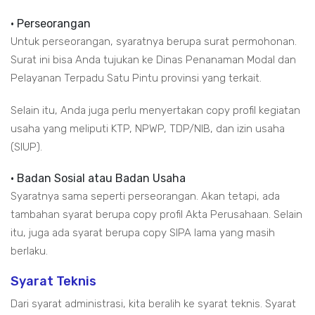
• Perseorangan
Untuk perseorangan, syaratnya berupa surat permohonan.
Surat ini bisa Anda tujukan ke Dinas Penanaman Modal dan
Pelayanan Terpadu Satu Pintu provinsi yang terkait.
Selain itu, Anda juga perlu menyertakan copy profil kegiatan
usaha yang meliputi KTP, NPWP, TDP/NIB, dan izin usaha
(SIUP).
• Badan Sosial atau Badan Usaha
Syaratnya sama seperti perseorangan. Akan tetapi, ada
tambahan syarat berupa copy profil Akta Perusahaan. Selain
itu, juga ada syarat berupa copy SIPA lama yang masih
berlaku.
Syarat Teknis
Dari syarat administrasi, kita beralih ke syarat teknis. Syarat