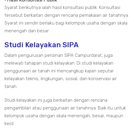
Syarat berikutnya ialah hasil konsultasi publik. Konsultasi
tersebut berkaitan dengan rencana pemakaian air tanahnya.
Syarat ini sendiri berlaku bagi kelompok usaha dengan skala
menengah dan besar.
Studi Kelayakan SIPA
Dalam pengurusan perizinan SIPA Campurdarat, juga
melewati tahapan studi kelayakan. Di studi kelayakan
penggunaan air tanah ini mencangkup kajian seputar
kelayakan teknis, lingkungan, sosial, dan konservasi air
tanah.
Studi kelayakan ini juga berkaitan dengan rencana
pengambilan atau penggunaan air tanahnya. Baik itu untuk
kelompok usaha dengan skala menengah, besar, maupun
kecil.