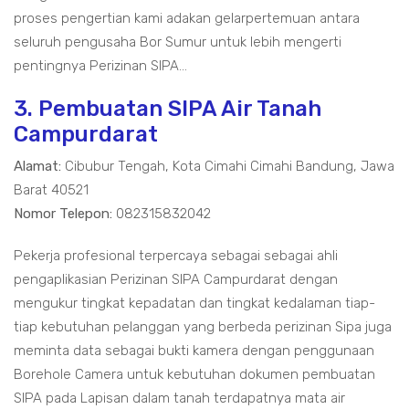
proses pengertian kami adakan gelarpertemuan antara
seluruh pengusaha Bor Sumur untuk lebih mengerti
pentingnya Perizinan SIPA...
3. Pembuatan SIPA Air Tanah
Campurdarat
Alamat:
Cibubur Tengah, Kota Cimahi Cimahi Bandung, Jawa
Barat 40521
Nomor Telepon:
082315832042
Pekerja profesional terpercaya sebagai sebagai ahli
pengaplikasian Perizinan SIPA Campurdarat dengan
mengukur tingkat kepadatan dan tingkat kedalaman tiap-
tiap kebutuhan pelanggan yang berbeda perizinan Sipa juga
meminta data sebagai bukti kamera dengan penggunaan
Borehole Camera untuk kebutuhan dokumen pembuatan
SIPA pada Lapisan dalam tanah terdapatnya mata air