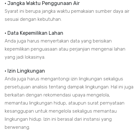
• Jangka Waktu Penggunaan Air
Syarat ini berupa jangka waktu pemakaian sumber daya air
sesuai dengan kebutuhan.
• Data Kepemilikan Lahan
Anda juga harus menyertakan data yang berisikan
kepemilikan penguasaan atau perjanjian mengenai lahan
yang jadi lokasinya.
• Izin Lingkungan
Anda juga harus mengantongi izin lingkungan sekaligus
persetujuan analisis tentang dampak lingkungan. Hal ini juga
berkaitan dengan rekomendasi upaya mengelola,
memantau lingkungan hidup, ataupun surat pernyataan
kesanggupan untuk mengelola sekaligus memantau
lingkungan hidup. Izin ini berasal dari instansi yang
berwenang.