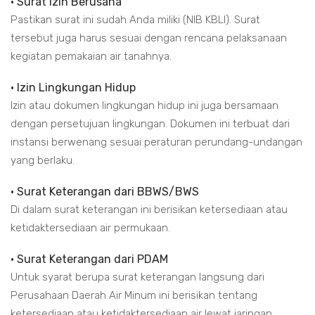
• Surat Izin Berusaha
Pastikan surat ini sudah Anda miliki (NIB KBLI). Surat
tersebut juga harus sesuai dengan rencana pelaksanaan
kegiatan pemakaian air tanahnya.
• Izin Lingkungan Hidup
Izin atau dokumen lingkungan hidup ini juga bersamaan
dengan persetujuan lingkungan. Dokumen ini terbuat dari
instansi berwenang sesuai peraturan perundang-undangan
yang berlaku.
• Surat Keterangan dari BBWS/BWS
Di dalam surat keterangan ini berisikan ketersediaan atau
ketidaktersediaan air permukaan.
• Surat Keterangan dari PDAM
Untuk syarat berupa surat keterangan langsung dari
Perusahaan Daerah Air Minum ini berisikan tentang
ketersediaan atau ketidaktersediaan air lewat jaringan