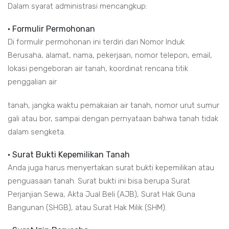
Dalam syarat administrasi mencangkup:
• Formulir Permohonan
Di formulir permohonan ini terdiri dari Nomor Induk
Berusaha, alamat, nama, pekerjaan, nomor telepon, email,
lokasi pengeboran air tanah, koordinat rencana titik
penggalian air
tanah, jangka waktu pemakaian air tanah, nomor urut sumur
gali atau bor, sampai dengan pernyataan bahwa tanah tidak
dalam sengketa.
• Surat Bukti Kepemilikan Tanah
Anda juga harus menyertakan surat bukti kepemilikan atau
penguasaan tanah. Surat bukti ini bisa berupa Surat
Perjanjian Sewa, Akta Jual Beli (AJB), Surat Hak Guna
Bangunan (SHGB), atau Surat Hak Milik (SHM).