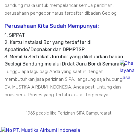
bandung maka untuk mempelancar semua perizinan,
perusahaan pengebor harus terdaftar dibadan Geologi.
Perusahaan Kita Sudah Mempunyai:
1. SIPPAT
2. Kartu instalasi Bor yang terdaftar di
Appatindo/Depnaker dan DPMPTSP
3. Memiliki Sertifikat Jurubor yang dikeluarkan badan
Geologi Bandung melalui Diklat Juru Bor di Semarang.
Tunggu apa lagi, bagi Anda yang saat ini tengah
membutuhkan jasa perizinan SIPA, langsung saja hubungi
CV. MUSTIKA AIRBUMI INDONESIA. Anda pasti untung dan
puas serta Proses yang Tertata akurat Terpercaya.
1965 people like Perizinan SIPA Campurdarat
.