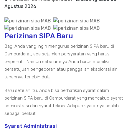
Agustus 2026
Perizinan SIPA Baru
Bagi Anda yang ingin mengurus perizinan SIPA baru di
Campurdarat, ada sejumlah persyaratan yang harus
terpenuhi. Namun sebelumnya Anda harus memiliki
persetujuan pengeboran atau penggalian eksplorasi air
tanahnya terlebih dulu.
Baru setelah itu, Anda bisa perhatikan syarat dalam
perizinan SIPA baru di Campurdarat yang mencakup syarat
administrasi dan syarat teknis. Adapun syaratnya adalah
sebagai berikut.
Syarat Administrasi