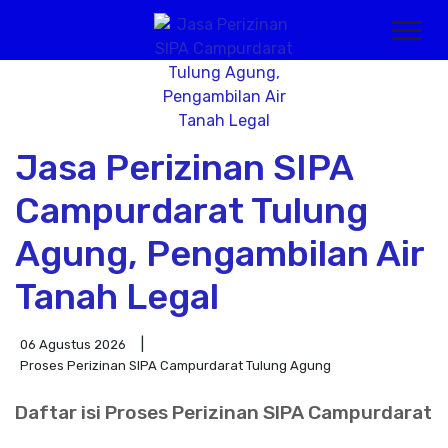
Jasa Perizinan SIPA
Campurdarat Tulung
Agung, Pengambilan Air
Tanah Legal
06 Agustus 2026
Proses Perizinan SIPA Campurdarat Tulung Agung
Daftar isi Proses Perizinan SIPA Campurdarat