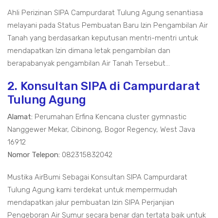
Ahli Perizinan SIPA Campurdarat Tulung Agung senantiasa
melayani pada Status Pembuatan Baru Izin Pengambilan Air
Tanah yang berdasarkan keputusan mentri-mentri untuk
mendapatkan Izin dimana letak pengambilan dan
berapabanyak pengambilan Air Tanah Tersebut...
2. Konsultan SIPA di Campurdarat
Tulung Agung
Alamat:
Perumahan Erfina Kencana cluster gymnastic
Nanggewer Mekar, Cibinong, Bogor Regency, West Java
16912
Nomor Telepon:
082315832042
Mustika AirBumi Sebagai Konsultan SIPA Campurdarat
Tulung Agung kami terdekat untuk mempermudah
mendapatkan jalur pembuatan Izin SIPA Perjanjian
Pengeboran Air Sumur secara benar dan tertata baik untuk