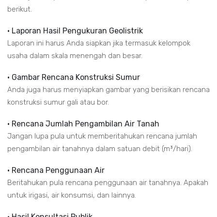
berikut.
• Laporan Hasil Pengukuran Geolistrik
Laporan ini harus Anda siapkan jika termasuk kelompok
usaha dalam skala menengah dan besar.
• Gambar Rencana Konstruksi Sumur
Anda juga harus menyiapkan gambar yang berisikan rencana
konstruksi sumur gali atau bor.
• Rencana Jumlah Pengambilan Air Tanah
Jangan lupa pula untuk memberitahukan rencana jumlah
pengambilan air tanahnya dalam satuan debit (m³/hari).
• Rencana Penggunaan Air
Beritahukan pula rencana penggunaan air tanahnya. Apakah
untuk irigasi, air konsumsi, dan lainnya.
• Hasil Konsultasi Publik