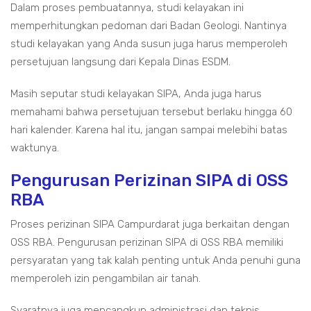
Dalam proses pembuatannya, studi kelayakan ini
memperhitungkan pedoman dari Badan Geologi. Nantinya
studi kelayakan yang Anda susun juga harus memperoleh
persetujuan langsung dari Kepala Dinas ESDM.
Masih seputar studi kelayakan SIPA, Anda juga harus
memahami bahwa persetujuan tersebut berlaku hingga 60
hari kalender. Karena hal itu, jangan sampai melebihi batas
waktunya.
Pengurusan Perizinan SIPA di OSS
RBA
Proses perizinan SIPA Campurdarat juga berkaitan dengan
OSS RBA. Pengurusan perizinan SIPA di OSS RBA memiliki
persyaratan yang tak kalah penting untuk Anda penuhi guna
memperoleh izin pengambilan air tanah.
Syaratnya juga mencangkup administrasi dan teknis.