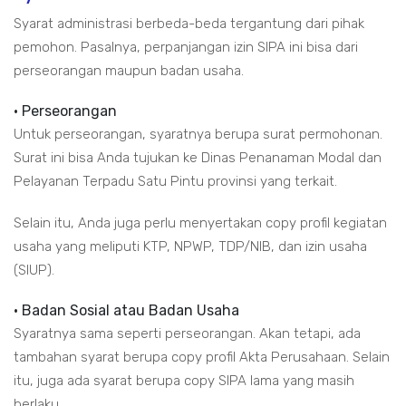
Syarat administrasi berbeda-beda tergantung dari pihak
pemohon. Pasalnya, perpanjangan izin SIPA ini bisa dari
perseorangan maupun badan usaha.
• Perseorangan
Untuk perseorangan, syaratnya berupa surat permohonan.
Surat ini bisa Anda tujukan ke Dinas Penanaman Modal dan
Pelayanan Terpadu Satu Pintu provinsi yang terkait.
Selain itu, Anda juga perlu menyertakan copy profil kegiatan
usaha yang meliputi KTP, NPWP, TDP/NIB, dan izin usaha
(SIUP).
• Badan Sosial atau Badan Usaha
Syaratnya sama seperti perseorangan. Akan tetapi, ada
tambahan syarat berupa copy profil Akta Perusahaan. Selain
itu, juga ada syarat berupa copy SIPA lama yang masih
berlaku.