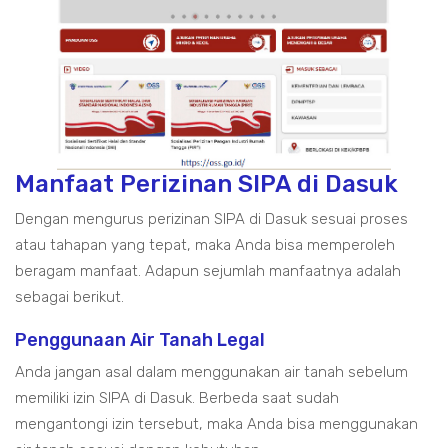
Manfaat Perizinan SIPA di Dasuk
Dengan mengurus perizinan SIPA di Dasuk sesuai proses
atau tahapan yang tepat, maka Anda bisa memperoleh
beragam manfaat. Adapun sejumlah manfaatnya adalah
sebagai berikut.
Penggunaan Air Tanah Legal
Anda jangan asal dalam menggunakan air tanah sebelum
memiliki izin SIPA di Dasuk. Berbeda saat sudah
mengantongi izin tersebut, maka Anda bisa menggunakan