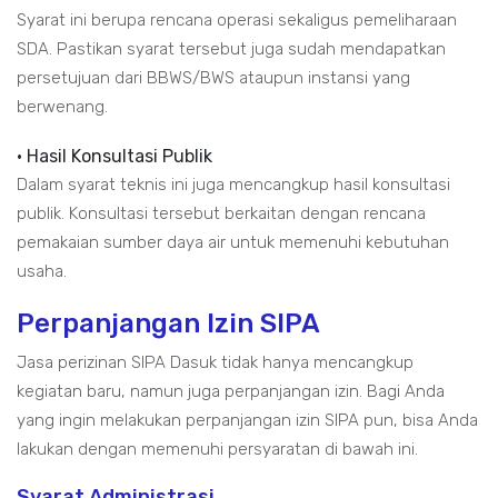
Syarat ini berupa rencana operasi sekaligus pemeliharaan
SDA. Pastikan syarat tersebut juga sudah mendapatkan
persetujuan dari BBWS/BWS ataupun instansi yang
berwenang.
• Hasil Konsultasi Publik
Dalam syarat teknis ini juga mencangkup hasil konsultasi
publik. Konsultasi tersebut berkaitan dengan rencana
pemakaian sumber daya air untuk memenuhi kebutuhan
usaha.
Perpanjangan Izin SIPA
Jasa perizinan SIPA Dasuk tidak hanya mencangkup
kegiatan baru, namun juga perpanjangan izin. Bagi Anda
yang ingin melakukan perpanjangan izin SIPA pun, bisa Anda
lakukan dengan memenuhi persyaratan di bawah ini.
Syarat Administrasi