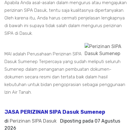
Apabila Anda asal-asalan dalam mengurus atau mengajukan
perizinan SIPA Dasuk, tentu saja kualitasnya dipertanyakan.
Oleh karena itu, Anda harus cermati penjelasan lengkapnya
di bawah ini supaya tidak salah dalam mengurus perizinan
SIPA di Dasuk.
MAI adalah Perusahaan Perizinan SIPA
Dasuk Sumenep Terpercaya yang sudah meliputi seluruh
Sumenep dalam penanganan pembuatan dokumen-
dokumen secara resmi dan tertata baik dalam hasil
kebutuhan untuk bidan pengoprasian sebagai penggunaan
Izin Air Tanah.
JASA PERIZINAN SIPA Dasuk Sumenep
di
Perizinan SIPA Dasuk
Diposting pada
07 Agustus
2026