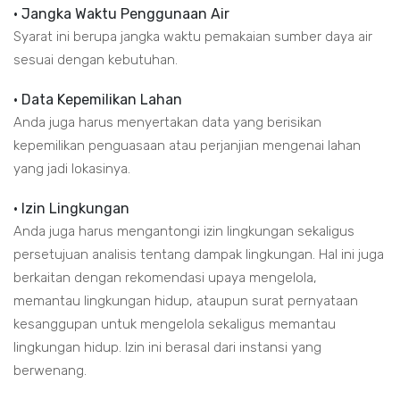
• Jangka Waktu Penggunaan Air
Syarat ini berupa jangka waktu pemakaian sumber daya air
sesuai dengan kebutuhan.
• Data Kepemilikan Lahan
Anda juga harus menyertakan data yang berisikan
kepemilikan penguasaan atau perjanjian mengenai lahan
yang jadi lokasinya.
• Izin Lingkungan
Anda juga harus mengantongi izin lingkungan sekaligus
persetujuan analisis tentang dampak lingkungan. Hal ini juga
berkaitan dengan rekomendasi upaya mengelola,
memantau lingkungan hidup, ataupun surat pernyataan
kesanggupan untuk mengelola sekaligus memantau
lingkungan hidup. Izin ini berasal dari instansi yang
berwenang.