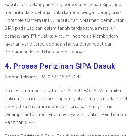
kebutuhan pelanggan yang berbeda perizinan Sipa juga
meminta data sebagai bukti kamera dengan penggunaan
Borehole Camera untuk kebutuhan dokumen pembuatan
SIPA pada Lapisan dalam tanah terdapatnya mata air
berada,kami PT.Mustika Airbumi Indonesia Memberikan
layanan yang terbaik dengan harga Bersahabat dan
Bergaransi dalam tahap pembutannya...
4. Proses Perizinan SIPA Dasuk
Nomor Telepon:
+62 0823 1583 2042
Proses dalam pembuatan Izin SUMUR BOR SIPA memiliki
dokumen-dokumen penting yang akan di tata/infokan oleh
CV.Mustika Airbumi Indonesia mana saja yang harus
terlampir untuk memenuhi persyaratan dalam Pembuatan
Perizinan SIPA.