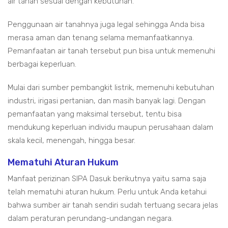
air tanah sesuai dengan kebutuhan.
Penggunaan air tanahnya juga legal sehingga Anda bisa
merasa aman dan tenang selama memanfaatkannya.
Pemanfaatan air tanah tersebut pun bisa untuk memenuhi
berbagai keperluan.
Mulai dari sumber pembangkit listrik, memenuhi kebutuhan
industri, irigasi pertanian, dan masih banyak lagi. Dengan
pemanfaatan yang maksimal tersebut, tentu bisa
mendukung keperluan individu maupun perusahaan dalam
skala kecil, menengah, hingga besar.
Mematuhi Aturan Hukum
Manfaat perizinan SIPA Dasuk berikutnya yaitu sama saja
telah mematuhi aturan hukum. Perlu untuk Anda ketahui
bahwa sumber air tanah sendiri sudah tertuang secara jelas
dalam peraturan perundang-undangan negara.