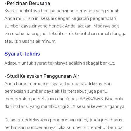
• Perizinan Berusaha
Syarat berikutnya berupa perizinan berusaha yang sudah
Anda miliki. Izin ini sesuai dengan kegiatan pengambilan
sumber daya air yang hendak Anda lakukan. Misalnya saja
izin usaha barang jadi tekstil untuk kebutuhan rumah tangga
atau izin usaha air minum.
Syarat Teknis
Adapun untuk syarat teknisnya adalah sebagai berikut.
• Studi Kelayakan Penggunaan Air
Anda harus memenuhi syarat berupa studi kelayakan
pemakaian sumber daya air. Hal tersebut juga perlu
memperoleh persetujuan dari Kepala BBWS/BWS. Bisa pula
dari instansi yang membidangi SDA sesuai kewenangannya.
Dalam studi kelayakan penggunaan air ini, Anda juga harus
perhatikan sumber airnya. Jika sumber air tersebut berupa