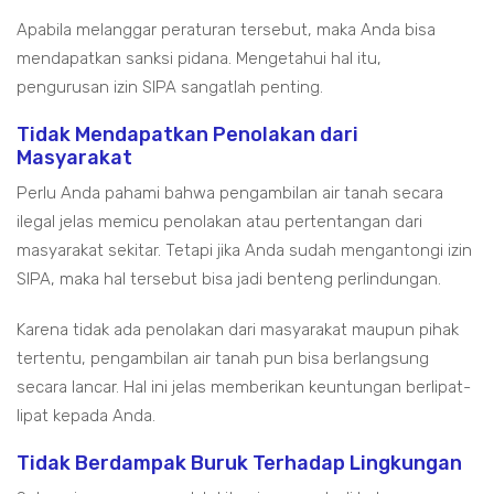
Apabila melanggar peraturan tersebut, maka Anda bisa
mendapatkan sanksi pidana. Mengetahui hal itu,
pengurusan izin SIPA sangatlah penting.
Tidak Mendapatkan Penolakan dari
Masyarakat
Perlu Anda pahami bahwa pengambilan air tanah secara
ilegal jelas memicu penolakan atau pertentangan dari
masyarakat sekitar. Tetapi jika Anda sudah mengantongi izin
SIPA, maka hal tersebut bisa jadi benteng perlindungan.
Karena tidak ada penolakan dari masyarakat maupun pihak
tertentu, pengambilan air tanah pun bisa berlangsung
secara lancar. Hal ini jelas memberikan keuntungan berlipat-
lipat kepada Anda.
Tidak Berdampak Buruk Terhadap Lingkungan