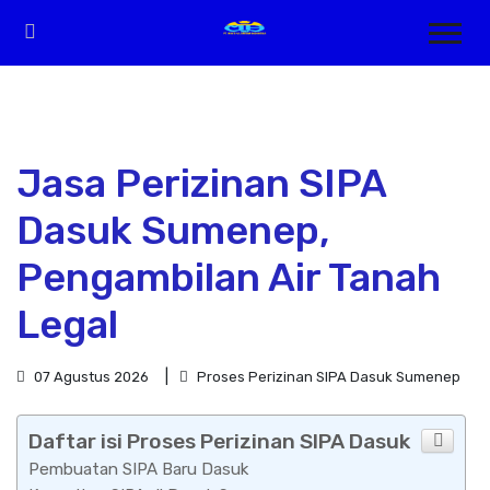
Jasa Perizinan SIPA
Dasuk Sumenep,
Pengambilan Air Tanah
Legal
07 Agustus 2026
Proses Perizinan SIPA Dasuk Sumenep
Daftar isi Proses Perizinan SIPA Dasuk
Pembuatan SIPA Baru Dasuk