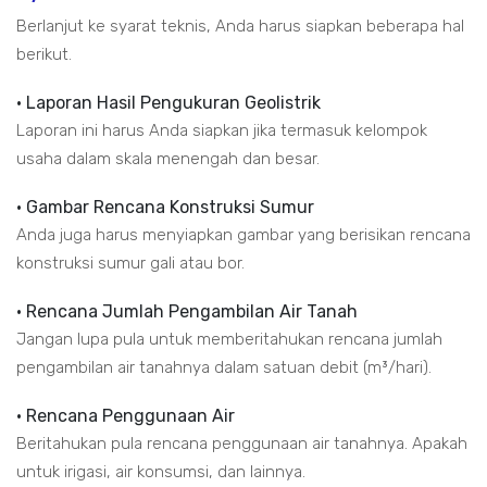
Berlanjut ke syarat teknis, Anda harus siapkan beberapa hal
berikut.
• Laporan Hasil Pengukuran Geolistrik
Laporan ini harus Anda siapkan jika termasuk kelompok
usaha dalam skala menengah dan besar.
• Gambar Rencana Konstruksi Sumur
Anda juga harus menyiapkan gambar yang berisikan rencana
konstruksi sumur gali atau bor.
• Rencana Jumlah Pengambilan Air Tanah
Jangan lupa pula untuk memberitahukan rencana jumlah
pengambilan air tanahnya dalam satuan debit (m³/hari).
• Rencana Penggunaan Air
Beritahukan pula rencana penggunaan air tanahnya. Apakah
untuk irigasi, air konsumsi, dan lainnya.