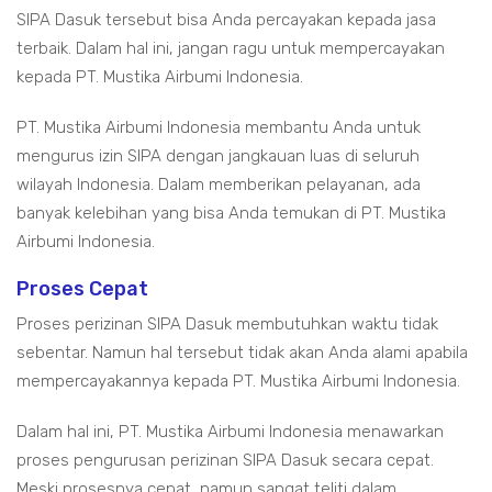
SIPA Dasuk tersebut bisa Anda percayakan kepada jasa
terbaik. Dalam hal ini, jangan ragu untuk mempercayakan
kepada PT. Mustika Airbumi Indonesia.
PT. Mustika Airbumi Indonesia membantu Anda untuk
mengurus izin SIPA dengan jangkauan luas di seluruh
wilayah Indonesia. Dalam memberikan pelayanan, ada
banyak kelebihan yang bisa Anda temukan di PT. Mustika
Airbumi Indonesia.
Proses Cepat
Proses perizinan SIPA Dasuk membutuhkan waktu tidak
sebentar. Namun hal tersebut tidak akan Anda alami apabila
mempercayakannya kepada PT. Mustika Airbumi Indonesia.
Dalam hal ini, PT. Mustika Airbumi Indonesia menawarkan
proses pengurusan perizinan SIPA Dasuk secara cepat.
Meski prosesnya cepat, namun sangat teliti dalam