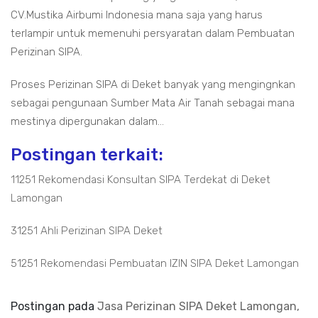
CV.Mustika Airbumi Indonesia mana saja yang harus
terlampir untuk memenuhi persyaratan dalam Pembuatan
Perizinan SIPA.
Proses Perizinan SIPA di Deket banyak yang mengingnkan
sebagai pengunaan Sumber Mata Air Tanah sebagai mana
mestinya dipergunakan dalam...
Postingan terkait:
11251 Rekomendasi Konsultan SIPA Terdekat di Deket
Lamongan
31251 Ahli Perizinan SIPA Deket
51251 Rekomendasi Pembuatan IZIN SIPA Deket Lamongan
Postingan pada
Jasa Perizinan SIPA Deket Lamongan,