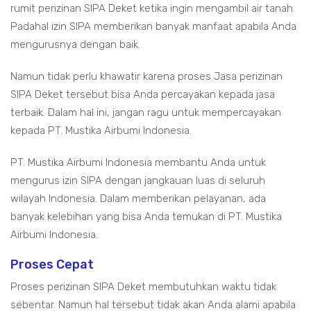
rumit perizinan SIPA Deket ketika ingin mengambil air tanah.
Padahal izin SIPA memberikan banyak manfaat apabila Anda
mengurusnya dengan baik.
Namun tidak perlu khawatir karena proses Jasa perizinan
SIPA Deket tersebut bisa Anda percayakan kepada jasa
terbaik. Dalam hal ini, jangan ragu untuk mempercayakan
kepada PT. Mustika Airbumi Indonesia.
PT. Mustika Airbumi Indonesia membantu Anda untuk
mengurus izin SIPA dengan jangkauan luas di seluruh
wilayah Indonesia. Dalam memberikan pelayanan, ada
banyak kelebihan yang bisa Anda temukan di PT. Mustika
Airbumi Indonesia.
Proses Cepat
Proses perizinan SIPA Deket membutuhkan waktu tidak
sebentar. Namun hal tersebut tidak akan Anda alami apabila