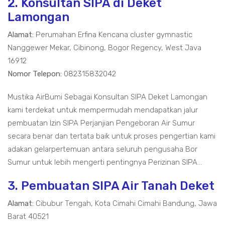
2. Konsultan SIPA di Deket
Lamongan
Alamat:
Perumahan Erfina Kencana cluster gymnastic
Nanggewer Mekar, Cibinong, Bogor Regency, West Java
16912
Nomor Telepon:
082315832042
Mustika AirBumi Sebagai Konsultan SIPA Deket Lamongan
kami terdekat untuk mempermudah mendapatkan jalur
pembuatan Izin SIPA Perjanjian Pengeboran Air Sumur
secara benar dan tertata baik untuk proses pengertian kami
adakan gelarpertemuan antara seluruh pengusaha Bor
Sumur untuk lebih mengerti pentingnya Perizinan SIPA...
3. Pembuatan SIPA Air Tanah Deket
Alamat:
Cibubur Tengah, Kota Cimahi Cimahi Bandung, Jawa
Barat 40521