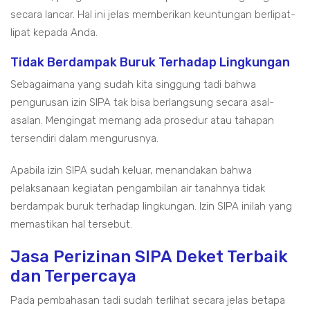
secara lancar. Hal ini jelas memberikan keuntungan berlipat-
lipat kepada Anda.
Tidak Berdampak Buruk Terhadap Lingkungan
Sebagaimana yang sudah kita singgung tadi bahwa
pengurusan izin SIPA tak bisa berlangsung secara asal-
asalan. Mengingat memang ada prosedur atau tahapan
tersendiri dalam mengurusnya.
Apabila izin SIPA sudah keluar, menandakan bahwa
pelaksanaan kegiatan pengambilan air tanahnya tidak
berdampak buruk terhadap lingkungan. Izin SIPA inilah yang
memastikan hal tersebut.
Jasa Perizinan SIPA Deket Terbaik
dan Terpercaya
Pada pembahasan tadi sudah terlihat secara jelas betapa