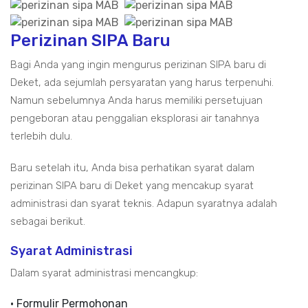
Perizinan SIPA Baru
Bagi Anda yang ingin mengurus perizinan SIPA baru di
Deket, ada sejumlah persyaratan yang harus terpenuhi.
Namun sebelumnya Anda harus memiliki persetujuan
pengeboran atau penggalian eksplorasi air tanahnya
terlebih dulu.
Baru setelah itu, Anda bisa perhatikan syarat dalam
perizinan SIPA baru di Deket yang mencakup syarat
administrasi dan syarat teknis. Adapun syaratnya adalah
sebagai berikut.
Syarat Administrasi
Dalam syarat administrasi mencangkup:
• Formulir Permohonan