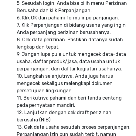
5. Sesudah login, Anda bisa pilih menu Perizinan
Berusaha dan klik Perpanjangan.
6. Klik OK dan pahami formulir perpanjangan.
7. Klik Perpanjangan di bidang usaha yang ingin
Anda perpanjang perizinan berusahanya.
8. Cek data perizinan. Pastikan datanya sudah
lengkap dan tepat.
9. Jangan lupa pula untuk mengecek data-data
usaha, daftar produk/jasa, data usaha untuk
perpanjangan, dan daftar kegiatan usahanya.
10. Langkah selanjutnya, Anda juga harus
mengecek sekaligus melengkapi dokumen
persetujuan lingkungan.
11. Berikutnya pahami dan beri tanda centang
pada pernyataan mandiri.
12. Lanjutkan dengan cek draft perizinan
berusaha (NIB).
13. Cek data usaha sesudah proses perpanjangan.
Perpanjangan izin pun sudah terbit, namun