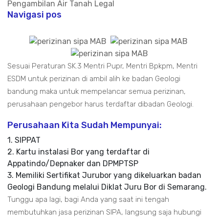
Pengambilan Air Tanah Legal
Navigasi pos
Sesuai Peraturan SK.3 Mentri Pupr, Mentri Bpkpm, Mentri
ESDM untuk perizinan di ambil alih ke badan Geologi
bandung maka untuk mempelancar semua perizinan,
perusahaan pengebor harus terdaftar dibadan Geologi.
Perusahaan Kita Sudah Mempunyai:
1. SIPPAT
2. Kartu instalasi Bor yang terdaftar di
Appatindo/Depnaker dan DPMPTSP
3. Memiliki Sertifikat Jurubor yang dikeluarkan badan
Geologi Bandung melalui Diklat Juru Bor di Semarang.
Tunggu apa lagi, bagi Anda yang saat ini tengah
membutuhkan jasa perizinan SIPA, langsung saja hubungi