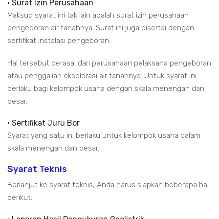
• Surat Izin Perusahaan
Maksud syarat ini tak lain adalah surat izin perusahaan
pengeboran air tanahnya. Surat ini juga disertai dengan
sertifikat instalasi pengeboran.
Hal tersebut berasal dari perusahaan pelaksana pengeboran
atau penggalian eksplorasi air tanahnya. Untuk syarat ini
berlaku bagi kelompok usaha dengan skala menengah dan
besar.
• Sertifikat Juru Bor
Syarat yang satu ini berlaku untuk kelompok usaha dalam
skala menengah dan besar.
Syarat Teknis
Berlanjut ke syarat teknis, Anda harus siapkan beberapa hal
berikut.