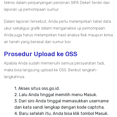
teknis dalam perpanjangan perizinan SIPA Deket terdiri dari
laporan uji pemompaan sumur.
Dalam laporan tersebut, Anda perlu melampirkan tabel data
ukur sekaligus grafik dalam menganalisis uji pemompaan.
Anda juga harus melampirkan hasil analisa fisik maupun kimia
air tanah yang berasal dari sumur bor.
Prosedur Upload ke OSS
Apabila Anda sudah memenuhi semua persyaratan tadi,
maka bisa langsung upload ke OSS. Berikut langkah-
langkahnya.
1. Akses situs oss.go.id.
2. Lalu Anda tinggal memilih menu Masuk.
3. Dari sini Anda tinggal memasukkan username
dan kata sandi lengkap dengan kode captcha.
4. Baru setelah itu, Anda bisa klik tombol Masuk.