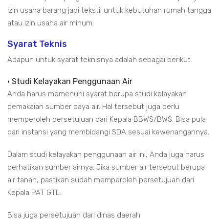
izin usaha barang jadi tekstil untuk kebutuhan rumah tangga
atau izin usaha air minum.
Syarat Teknis
Adapun untuk syarat teknisnya adalah sebagai berikut.
• Studi Kelayakan Penggunaan Air
Anda harus memenuhi syarat berupa studi kelayakan
pemakaian sumber daya air. Hal tersebut juga perlu
memperoleh persetujuan dari Kepala BBWS/BWS. Bisa pula
dari instansi yang membidangi SDA sesuai kewenangannya.
Dalam studi kelayakan penggunaan air ini, Anda juga harus
perhatikan sumber airnya. Jika sumber air tersebut berupa
air tanah, pastikan sudah memperoleh persetujuan dari
Kepala PAT GTL.
Bisa juga persetujuan dari dinas daerah