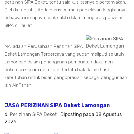
perizinan SIPA Deket, tentu saja kualitasnya dipertanyakan.
Oleh karena itu, Anda harus cermati penjelasan lengkapnya
di bawah ini supaya tidak salah dalam mengurus perizinan
SIPA di Deket.
MAI adalah Perusahaan Perizinan SIPA
Deket Lamongan Terpercaya yang sudah meliputi seluruh
Lamongan dalam penanganan pembuatan dokumen-
dokumen secara resmi dan tertata baik dalam hasil
kebutuhan untuk bidan pengoprasian sebagai penggunaan
Izin Air Tanah.
JASA PERIZINAN SIPA Deket Lamongan
di
Perizinan SIPA Deket
Diposting pada
08 Agustus
2026