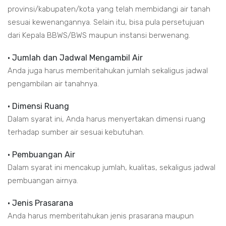
provinsi/kabupaten/kota yang telah membidangi air tanah
sesuai kewenangannya. Selain itu, bisa pula persetujuan
dari Kepala BBWS/BWS maupun instansi berwenang.
• Jumlah dan Jadwal Mengambil Air
Anda juga harus memberitahukan jumlah sekaligus jadwal
pengambilan air tanahnya.
• Dimensi Ruang
Dalam syarat ini, Anda harus menyertakan dimensi ruang
terhadap sumber air sesuai kebutuhan.
• Pembuangan Air
Dalam syarat ini mencakup jumlah, kualitas, sekaligus jadwal
pembuangan airnya.
• Jenis Prasarana
Anda harus memberitahukan jenis prasarana maupun