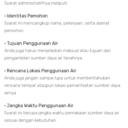
Syarat administratifnya meliputi:
• Identitas Pemohon
Syarat ini mencangkup nama, pekerjaan, serta alamat
pemohon.
• Tujuan Penggunaan Air
Anda juga harus menjelaskan maksud atau tujuan dari
pengambilan sumber daya air tanahnya.
• Rencana Lokasi Penggunaan Air
Anda juga jangan sampai lupa untuk memberitahukan
rencana tempat ataupun lokasi pemanfaatan sumber daya
airnya.
• Jangka Waktu Penggunaan Air
Syarat ini berupa jangka waktu pemakaian sumber daya air
sesuai dengan kebutuhan.