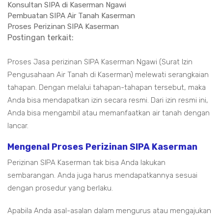
Konsultan SIPA di Kaserman Ngawi
Pembuatan SIPA Air Tanah Kaserman
Proses Perizinan SIPA Kaserman
Postingan terkait:
Proses Jasa perizinan SIPA Kaserman Ngawi (Surat Izin
Pengusahaan Air Tanah di Kaserman) melewati serangkaian
tahapan. Dengan melalui tahapan-tahapan tersebut, maka
Anda bisa mendapatkan izin secara resmi. Dari izin resmi ini,
Anda bisa mengambil atau memanfaatkan air tanah dengan
lancar.
Mengenal Proses Perizinan SIPA Kaserman
Perizinan SIPA Kaserman tak bisa Anda lakukan
sembarangan. Anda juga harus mendapatkannya sesuai
dengan prosedur yang berlaku.
Apabila Anda asal-asalan dalam mengurus atau mengajukan