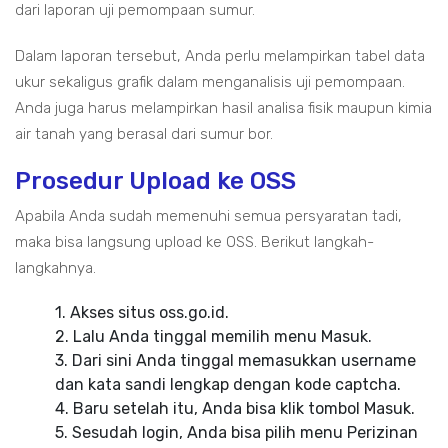
dari laporan uji pemompaan sumur.
Dalam laporan tersebut, Anda perlu melampirkan tabel data
ukur sekaligus grafik dalam menganalisis uji pemompaan.
Anda juga harus melampirkan hasil analisa fisik maupun kimia
air tanah yang berasal dari sumur bor.
Prosedur Upload ke OSS
Apabila Anda sudah memenuhi semua persyaratan tadi,
maka bisa langsung upload ke OSS. Berikut langkah-
langkahnya.
1. Akses situs oss.go.id.
2. Lalu Anda tinggal memilih menu Masuk.
3. Dari sini Anda tinggal memasukkan username
dan kata sandi lengkap dengan kode captcha.
4. Baru setelah itu, Anda bisa klik tombol Masuk.
5. Sesudah login, Anda bisa pilih menu Perizinan