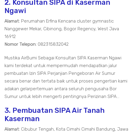
2. Konsultan SIPA di Kaserman
Ngawi
Alamat:
Perumahan Erfina Kencana cluster gymnastic
Nanggewer Mekar, Cibinong, Bogor Regency, West Java
16912
Nomor Telepon:
082315832042
Mustika AirBumi Sebagai Konsultan SIPA Kaserman Ngawi
kami terdekat untuk mempermudah mendapatkan jalur
pembuatan Izin SIPA Perjanjian Pengeboran Air Sumur
secara benar dan tertata baik untuk proses pengertian kami
adakan gelarpertemuan antara seluruh pengusaha Bor
Sumur untuk lebih mengerti pentingnya Perizinan SIPA...
3. Pembuatan SIPA Air Tanah
Kaserman
Alamat:
Cibubur Tengah, Kota Cimahi Cimahi Bandung, Jawa