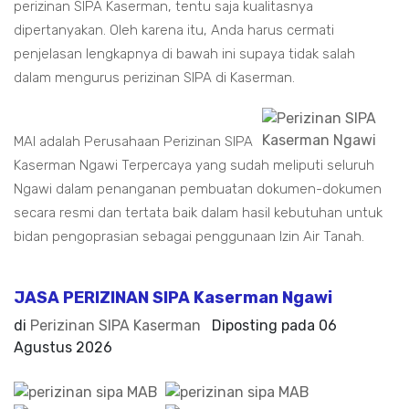
perizinan SIPA Kaserman, tentu saja kualitasnya
dipertanyakan. Oleh karena itu, Anda harus cermati
penjelasan lengkapnya di bawah ini supaya tidak salah
dalam mengurus perizinan SIPA di Kaserman.
MAI adalah Perusahaan Perizinan SIPA
Kaserman Ngawi Terpercaya yang sudah meliputi seluruh
Ngawi dalam penanganan pembuatan dokumen-dokumen
secara resmi dan tertata baik dalam hasil kebutuhan untuk
bidan pengoprasian sebagai penggunaan Izin Air Tanah.
JASA PERIZINAN SIPA Kaserman Ngawi
di
Perizinan SIPA Kaserman
Diposting pada
06
Agustus 2026