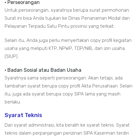
• Perseorangan
Untuk perseorangan, syaratnya berupa surat permohonan.
Surat ini bisa Anda tujukan ke Dinas Penanaman Modal dan
Pelayanan Terpadu Satu Pintu provinsi yang terkait.
Selain itu, Anda juga perlu menyertakan copy profil kegiatan
usaha yang meliputi KTP, NPWP, TDP/NIB, dan izin usaha
(SIUP).
• Badan Sosial atau Badan Usaha
Syaratnya sama seperti perseorangan. Akan tetapi, ada
tambahan syarat berupa copy profil Akta Perusahaan. Selain
itu, juga ada syarat berupa copy SIPA lama yang masih
berlaku.
Syarat Teknis
Dari syarat administrasi, kita beralih ke syarat teknis. Syarat
teknis dalam perpanjangan perizinan SIPA Kaserman terdiri