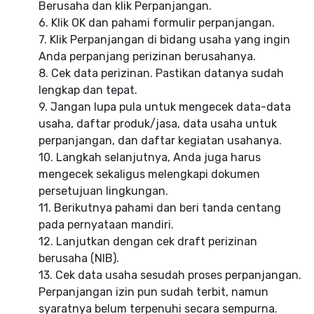
Berusaha dan klik Perpanjangan.
6. Klik OK dan pahami formulir perpanjangan.
7. Klik Perpanjangan di bidang usaha yang ingin
Anda perpanjang perizinan berusahanya.
8. Cek data perizinan. Pastikan datanya sudah
lengkap dan tepat.
9. Jangan lupa pula untuk mengecek data-data
usaha, daftar produk/jasa, data usaha untuk
perpanjangan, dan daftar kegiatan usahanya.
10. Langkah selanjutnya, Anda juga harus
mengecek sekaligus melengkapi dokumen
persetujuan lingkungan.
11. Berikutnya pahami dan beri tanda centang
pada pernyataan mandiri.
12. Lanjutkan dengan cek draft perizinan
berusaha (NIB).
13. Cek data usaha sesudah proses perpanjangan.
Perpanjangan izin pun sudah terbit, namun
syaratnya belum terpenuhi secara sempurna.