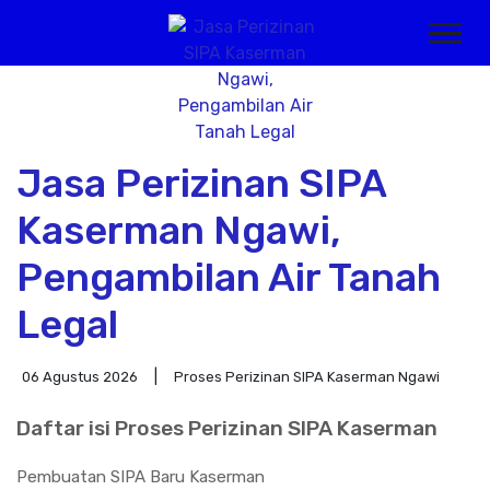
Jasa Perizinan SIPA
Kaserman Ngawi,
Pengambilan Air Tanah
Legal
06 Agustus 2026
Proses Perizinan SIPA Kaserman Ngawi
Daftar isi Proses Perizinan SIPA Kaserman
Pembuatan SIPA Baru Kaserman