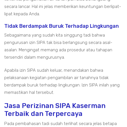
secara lancar. Hal ini jelas memberikan keuntungan berlipat-
lipat kepada Anda.
Tidak Berdampak Buruk Terhadap Lingkungan
Sebagaimana yang sudah kita singgung tadi bahwa
pengurusan izin SIPA tak bisa berlangsung secara asal-
asalan. Mengingat memang ada prosedur atau tahapan
tersendiri dalam mengurusnya.
Apabila izin SIPA sudah keluar, menandakan bahwa
pelaksanaan kegiatan pengambilan air tanahnya tidak
berdampak buruk terhadap lingkungan. Izin SIPA inilah yang
memastikan hal tersebut.
Jasa Perizinan SIPA Kaserman
Terbaik dan Terpercaya
Pada pembahasan tadi sudah terlihat secara jelas betapa