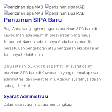
Perizinan SIPA Baru
Bagi Anda yang ingin mengurus perizinan SIPA baru di
Kawedanan, ada sejumlah persyaratan yang harus
terpenuhi. Namun sebelumnya Anda harus memiliki
persetujuan pengeboran atau penggalian eksplorasi air
tanahnya terlebih dulu.
Baru setelah itu, Anda bisa perhatikan syarat dalam
perizinan SIPA baru di Kawedanan yang mencakup syarat
administrasi dan syarat teknis. Adapun syaratnya adalah
sebagai berikut.
Syarat Administrasi
Dalam syarat administrasi mencangkup: