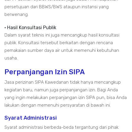
persetujuan dari BBWS/BWS ataupun instansi yang
berwenang.
• Hasil Konsultasi Publik
Dalam syarat teknis ini juga mencangkup hasil konsultasi
publik. Konsultasi tersebut berkaitan dengan rencana
pemakaian sumber daya air untuk memenuhi kebutuhan
usaha.
Perpanjangan Izin SIPA
Jasa perizinan SIPA Kawedanan tidak hanya mencangkup
kegiatan baru, namun juga perpanjangan izin. Bagi Anda
yang ingin melakukan perpanjangan izin SIPA pun, bisa Anda
lakukan dengan memenuhi persyaratan di bawah ini.
Syarat Administrasi
Syarat administrasi berbeda-beda tergantung dari pihak