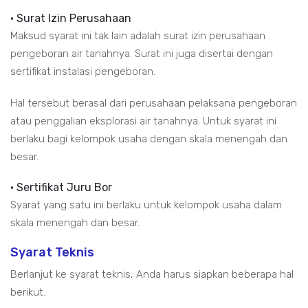
• Surat Izin Perusahaan
Maksud syarat ini tak lain adalah surat izin perusahaan
pengeboran air tanahnya. Surat ini juga disertai dengan
sertifikat instalasi pengeboran.
Hal tersebut berasal dari perusahaan pelaksana pengeboran
atau penggalian eksplorasi air tanahnya. Untuk syarat ini
berlaku bagi kelompok usaha dengan skala menengah dan
besar.
• Sertifikat Juru Bor
Syarat yang satu ini berlaku untuk kelompok usaha dalam
skala menengah dan besar.
Syarat Teknis
Berlanjut ke syarat teknis, Anda harus siapkan beberapa hal
berikut.