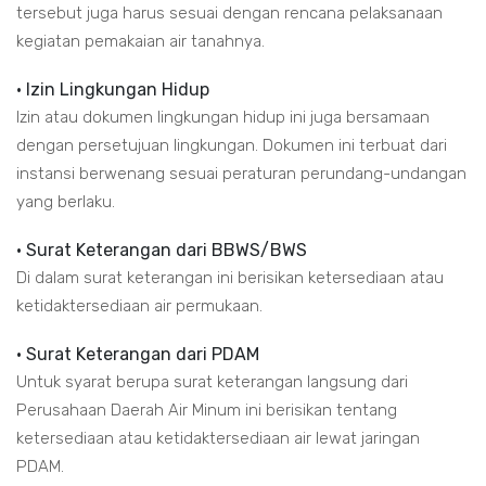
tersebut juga harus sesuai dengan rencana pelaksanaan
kegiatan pemakaian air tanahnya.
• Izin Lingkungan Hidup
Izin atau dokumen lingkungan hidup ini juga bersamaan
dengan persetujuan lingkungan. Dokumen ini terbuat dari
instansi berwenang sesuai peraturan perundang-undangan
yang berlaku.
• Surat Keterangan dari BBWS/BWS
Di dalam surat keterangan ini berisikan ketersediaan atau
ketidaktersediaan air permukaan.
• Surat Keterangan dari PDAM
Untuk syarat berupa surat keterangan langsung dari
Perusahaan Daerah Air Minum ini berisikan tentang
ketersediaan atau ketidaktersediaan air lewat jaringan
PDAM.