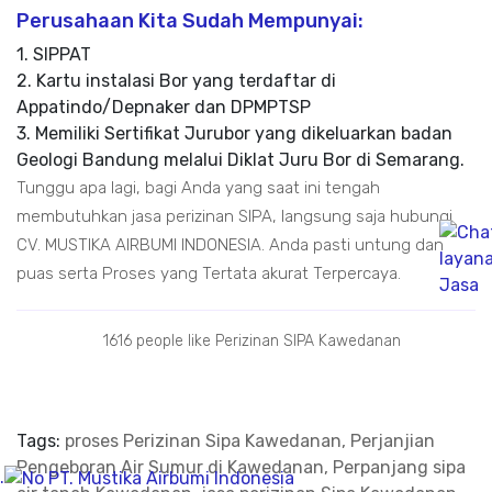
Perusahaan Kita Sudah Mempunyai:
1. SIPPAT
2. Kartu instalasi Bor yang terdaftar di
Appatindo/Depnaker dan DPMPTSP
3. Memiliki Sertifikat Jurubor yang dikeluarkan badan
Geologi Bandung melalui Diklat Juru Bor di Semarang.
Tunggu apa lagi, bagi Anda yang saat ini tengah
membutuhkan jasa perizinan SIPA, langsung saja hubungi
CV. MUSTIKA AIRBUMI INDONESIA. Anda pasti untung dan
puas serta Proses yang Tertata akurat Terpercaya.
1616 people like Perizinan SIPA Kawedanan
Tags:
proses Perizinan Sipa Kawedanan, Perjanjian
Pengeboran Air Sumur di Kawedanan, Perpanjang sipa
.