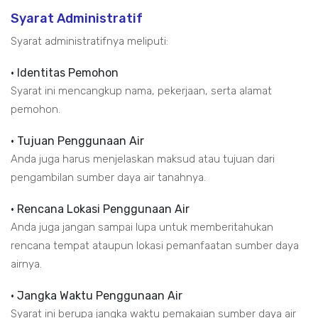
Syarat Administratif
Syarat administratifnya meliputi:
• Identitas Pemohon
Syarat ini mencangkup nama, pekerjaan, serta alamat
pemohon.
• Tujuan Penggunaan Air
Anda juga harus menjelaskan maksud atau tujuan dari
pengambilan sumber daya air tanahnya.
• Rencana Lokasi Penggunaan Air
Anda juga jangan sampai lupa untuk memberitahukan
rencana tempat ataupun lokasi pemanfaatan sumber daya
airnya.
• Jangka Waktu Penggunaan Air
Syarat ini berupa jangka waktu pemakaian sumber daya air