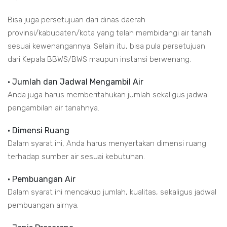
Bisa juga persetujuan dari dinas daerah
provinsi/kabupaten/kota yang telah membidangi air tanah
sesuai kewenangannya. Selain itu, bisa pula persetujuan
dari Kepala BBWS/BWS maupun instansi berwenang.
• Jumlah dan Jadwal Mengambil Air
Anda juga harus memberitahukan jumlah sekaligus jadwal
pengambilan air tanahnya.
• Dimensi Ruang
Dalam syarat ini, Anda harus menyertakan dimensi ruang
terhadap sumber air sesuai kebutuhan.
• Pembuangan Air
Dalam syarat ini mencakup jumlah, kualitas, sekaligus jadwal
pembuangan airnya.