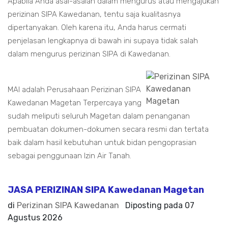
Apabila Anda asal-asalan dalam mengurus atau mengajukan
perizinan SIPA Kawedanan, tentu saja kualitasnya
dipertanyakan. Oleh karena itu, Anda harus cermati
penjelasan lengkapnya di bawah ini supaya tidak salah
dalam mengurus perizinan SIPA di Kawedanan.
MAI adalah Perusahaan Perizinan SIPA
Kawedanan Magetan Terpercaya yang
sudah meliputi seluruh Magetan dalam penanganan
pembuatan dokumen-dokumen secara resmi dan tertata
baik dalam hasil kebutuhan untuk bidan pengoprasian
sebagai penggunaan Izin Air Tanah.
JASA PERIZINAN SIPA Kawedanan Magetan
di
Perizinan SIPA Kawedanan
Diposting pada
07
Agustus 2026