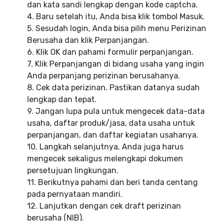
dan kata sandi lengkap dengan kode captcha.
4. Baru setelah itu, Anda bisa klik tombol Masuk.
5. Sesudah login, Anda bisa pilih menu Perizinan
Berusaha dan klik Perpanjangan.
6. Klik OK dan pahami formulir perpanjangan.
7. Klik Perpanjangan di bidang usaha yang ingin
Anda perpanjang perizinan berusahanya.
8. Cek data perizinan. Pastikan datanya sudah
lengkap dan tepat.
9. Jangan lupa pula untuk mengecek data-data
usaha, daftar produk/jasa, data usaha untuk
perpanjangan, dan daftar kegiatan usahanya.
10. Langkah selanjutnya, Anda juga harus
mengecek sekaligus melengkapi dokumen
persetujuan lingkungan.
11. Berikutnya pahami dan beri tanda centang
pada pernyataan mandiri.
12. Lanjutkan dengan cek draft perizinan
berusaha (NIB).