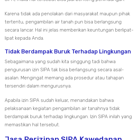
Karena tidak ada penolakan dari masyarakat maupun pihak
tertentu, pengambilan air tanah pun bisa berlangsung
secara lancar. Hal ini jelas memberikan keuntungan berlipat-
lipat kepada Anda.
Tidak Berdampak Buruk Terhadap Lingkungan
Sebagaimana yang sudah kita singgung tadi bahwa
pengurusan izin SIPA tak bisa berlangsung secara asal-
asalan. Mengingat memang ada prosedur atau tahapan
tersendiri dalam mengurusnya.
Apabila izin SIPA sudah keluar, menandakan bahwa
pelaksanaan kegiatan pengambilan air tanahnya tidak
berdampak buruk terhadap lingkungan. Izin SIPA inilah yang
memastikan hal tersebut.
Jasa Perizinan SIPA Kawedanan