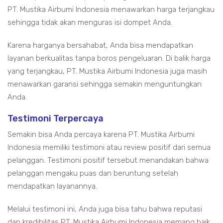
PT. Mustika Airbumi Indonesia menawarkan harga terjangkau
sehingga tidak akan menguras isi dompet Anda.
Karena harganya bersahabat, Anda bisa mendapatkan
layanan berkualitas tanpa boros pengeluaran. Di balik harga
yang terjangkau, PT. Mustika Airbumi Indonesia juga masih
menawarkan garansi sehingga semakin menguntungkan
Anda.
Testimoni Terpercaya
Semakin bisa Anda percaya karena PT. Mustika Airbumi
Indonesia memiliki testimoni atau review positif dari semua
pelanggan. Testimoni positif tersebut menandakan bahwa
pelanggan mengaku puas dan beruntung setelah
mendapatkan layanannya.
Melalui testimoni ini, Anda juga bisa tahu bahwa reputasi
dan kredibilitas PT. Mustika Airbumi Indonesia memang baik.