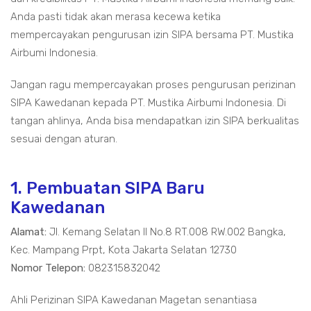
Anda pasti tidak akan merasa kecewa ketika
mempercayakan pengurusan izin SIPA bersama PT. Mustika
Airbumi Indonesia.
Jangan ragu mempercayakan proses pengurusan perizinan
SIPA Kawedanan kepada PT. Mustika Airbumi Indonesia. Di
tangan ahlinya, Anda bisa mendapatkan izin SIPA berkualitas
sesuai dengan aturan.
1. Pembuatan SIPA Baru
Kawedanan
Alamat:
Jl. Kemang Selatan II No.8 RT.008 RW.002 Bangka,
Kec. Mampang Prpt, Kota Jakarta Selatan 12730
Nomor Telepon:
082315832042
Ahli Perizinan SIPA Kawedanan Magetan senantiasa