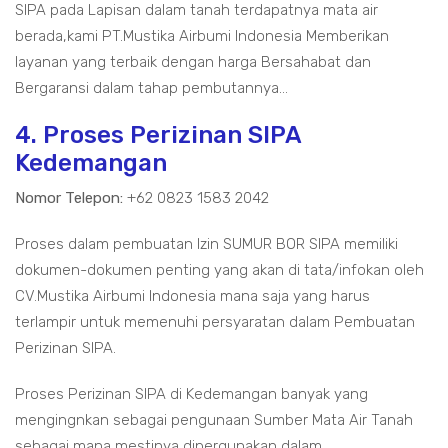
SIPA pada Lapisan dalam tanah terdapatnya mata air
berada,kami PT.Mustika Airbumi Indonesia Memberikan
layanan yang terbaik dengan harga Bersahabat dan
Bergaransi dalam tahap pembutannya...
4. Proses Perizinan SIPA
Kedemangan
Nomor Telepon:
+62 0823 1583 2042
Proses dalam pembuatan Izin SUMUR BOR SIPA memiliki
dokumen-dokumen penting yang akan di tata/infokan oleh
CV.Mustika Airbumi Indonesia mana saja yang harus
terlampir untuk memenuhi persyaratan dalam Pembuatan
Perizinan SIPA.
Proses Perizinan SIPA di Kedemangan banyak yang
mengingnkan sebagai pengunaan Sumber Mata Air Tanah
sebagai mana mestinya dipergunakan dalam...