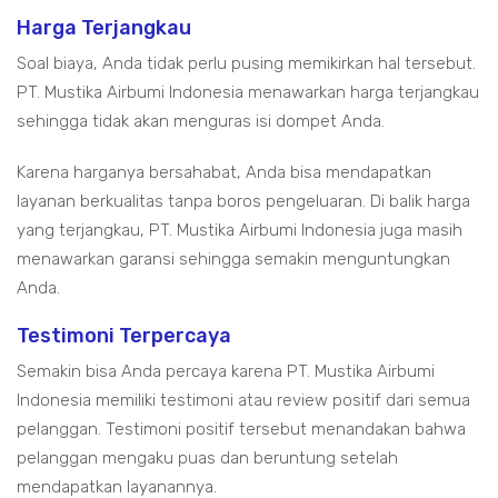
Harga Terjangkau
Soal biaya, Anda tidak perlu pusing memikirkan hal tersebut.
PT. Mustika Airbumi Indonesia menawarkan harga terjangkau
sehingga tidak akan menguras isi dompet Anda.
Karena harganya bersahabat, Anda bisa mendapatkan
layanan berkualitas tanpa boros pengeluaran. Di balik harga
yang terjangkau, PT. Mustika Airbumi Indonesia juga masih
menawarkan garansi sehingga semakin menguntungkan
Anda.
Testimoni Terpercaya
Semakin bisa Anda percaya karena PT. Mustika Airbumi
Indonesia memiliki testimoni atau review positif dari semua
pelanggan. Testimoni positif tersebut menandakan bahwa
pelanggan mengaku puas dan beruntung setelah
mendapatkan layanannya.