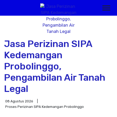
Jasa Perizinan SIPA
Kedemangan
Probolinggo,
Pengambilan Air Tanah
Legal
08 Agustus 2026
Proses Perizinan SIPA Kedemangan Probolinggo