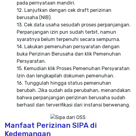
pada pernyataan mandiri.
12. Lanjutkan dengan cek draft perizinan
berusaha (NIB).
13. Cek data usaha sesudah proses perpanjangan.
Perpanjangan izin pun sudah terbit, namun
syaratnya belum terpenuhi secara sempurna.
14. Lakukan pemenuhan persyaratan dengan
buka Perizinan Berusaha dan klik Pemenuhan
Persyaratan.
15. Kemudian klik Proses Pemenuhan Persyaratan
Izin dan lengkapilah dokumen pemenuhan.
16. Tunggulah hingga status pemenuhan
berubah. Jika sudah ada perubahan, menandakan
bahwa perpanjangan perizinan berusaha sudah
berhasil dan terverifikasi dari instansi berwenang.
Manfaat Perizinan SIPA di
Kedemangan