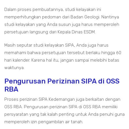
Dalam proses pembuatannya, studi kelayakan ini
memperhitungkan pedoman dari Badan Geologi. Nantinya
studi kelayakan yang Anda susun juga harus memperoleh
persetujuan langsung dari Kepala Dinas ESDM.
Masih seputar studi kelayakan SIPA, Anda juga harus
memahami bahwa persetujuan tersebut berlaku hingga 60
hari kalender. Karena hal itu, jangan sampai melebihi batas
waktunya.
Pengurusan Perizinan SIPA di OSS
RBA
Proses perizinan SIPA Kedemangan juga berkaitan dengan
OSS RBA. Pengurusan perizinan SIPA di OSS RBA memiliki
persyaratan yang tak kalah penting untuk Anda penuhi guna
memperoleh izin pengambilan air tanah.