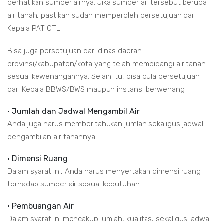
perhatikan sumber airnya. Jika sumber air tersebut berupa
air tanah, pastikan sudah memperoleh persetujuan dari
Kepala PAT GTL.
Bisa juga persetujuan dari dinas daerah
provinsi/kabupaten/kota yang telah membidangi air tanah
sesuai kewenangannya. Selain itu, bisa pula persetujuan
dari Kepala BBWS/BWS maupun instansi berwenang.
• Jumlah dan Jadwal Mengambil Air
Anda juga harus memberitahukan jumlah sekaligus jadwal
pengambilan air tanahnya.
• Dimensi Ruang
Dalam syarat ini, Anda harus menyertakan dimensi ruang
terhadap sumber air sesuai kebutuhan.
• Pembuangan Air
Dalam syarat ini mencakup jumlah, kualitas, sekaligus jadwal