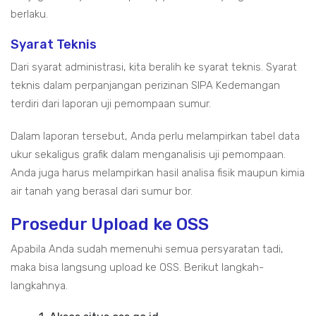
berlaku.
Syarat Teknis
Dari syarat administrasi, kita beralih ke syarat teknis. Syarat
teknis dalam perpanjangan perizinan SIPA Kedemangan
terdiri dari laporan uji pemompaan sumur.
Dalam laporan tersebut, Anda perlu melampirkan tabel data
ukur sekaligus grafik dalam menganalisis uji pemompaan.
Anda juga harus melampirkan hasil analisa fisik maupun kimia
air tanah yang berasal dari sumur bor.
Prosedur Upload ke OSS
Apabila Anda sudah memenuhi semua persyaratan tadi,
maka bisa langsung upload ke OSS. Berikut langkah-
langkahnya.