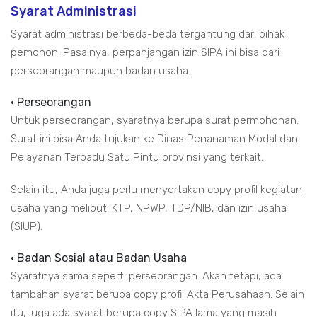
Syarat Administrasi
Syarat administrasi berbeda-beda tergantung dari pihak
pemohon. Pasalnya, perpanjangan izin SIPA ini bisa dari
perseorangan maupun badan usaha.
• Perseorangan
Untuk perseorangan, syaratnya berupa surat permohonan.
Surat ini bisa Anda tujukan ke Dinas Penanaman Modal dan
Pelayanan Terpadu Satu Pintu provinsi yang terkait.
Selain itu, Anda juga perlu menyertakan copy profil kegiatan
usaha yang meliputi KTP, NPWP, TDP/NIB, dan izin usaha
(SIUP).
• Badan Sosial atau Badan Usaha
Syaratnya sama seperti perseorangan. Akan tetapi, ada
tambahan syarat berupa copy profil Akta Perusahaan. Selain
itu, juga ada syarat berupa copy SIPA lama yang masih