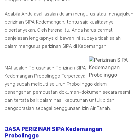
Apabila Anda asal-asalan dalam mengurus atau mengajukan
perizinan SIPA Kedemangan, tentu saja kualitasnya
dipertanyakan. Oleh karena itu, Anda harus cermati
penjelasan lengkapnya di bawah ini supaya tidak salah
dalam mengurus perizinan SIPA di Kedemangan.
MAI adalah Perusahaan Perizinan SIPA
Kedemangan Probolinggo Terpercaya
yang sudah meliputi seluruh Probolinggo dalam
penanganan pembuatan dokumen-dokumen secara resmi
dan tertata baik dalam hasil kebutuhan untuk bidan
pengoprasian sebagai penggunaan Izin Air Tanah.
JASA PERIZINAN SIPA Kedemangan
Probolinggo