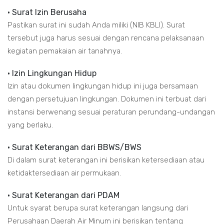
• Surat Izin Berusaha
Pastikan surat ini sudah Anda miliki (NIB KBLI). Surat
tersebut juga harus sesuai dengan rencana pelaksanaan
kegiatan pemakaian air tanahnya.
• Izin Lingkungan Hidup
Izin atau dokumen lingkungan hidup ini juga bersamaan
dengan persetujuan lingkungan. Dokumen ini terbuat dari
instansi berwenang sesuai peraturan perundang-undangan
yang berlaku.
• Surat Keterangan dari BBWS/BWS
Di dalam surat keterangan ini berisikan ketersediaan atau
ketidaktersediaan air permukaan.
• Surat Keterangan dari PDAM
Untuk syarat berupa surat keterangan langsung dari
Perusahaan Daerah Air Minum ini berisikan tentang