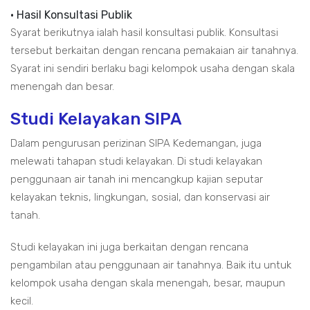
• Hasil Konsultasi Publik
Syarat berikutnya ialah hasil konsultasi publik. Konsultasi
tersebut berkaitan dengan rencana pemakaian air tanahnya.
Syarat ini sendiri berlaku bagi kelompok usaha dengan skala
menengah dan besar.
Studi Kelayakan SIPA
Dalam pengurusan perizinan SIPA Kedemangan, juga
melewati tahapan studi kelayakan. Di studi kelayakan
penggunaan air tanah ini mencangkup kajian seputar
kelayakan teknis, lingkungan, sosial, dan konservasi air
tanah.
Studi kelayakan ini juga berkaitan dengan rencana
pengambilan atau penggunaan air tanahnya. Baik itu untuk
kelompok usaha dengan skala menengah, besar, maupun
kecil.