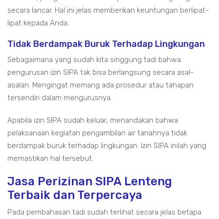
secara lancar. Hal ini jelas memberikan keuntungan berlipat-
lipat kepada Anda.
Tidak Berdampak Buruk Terhadap Lingkungan
Sebagaimana yang sudah kita singgung tadi bahwa
pengurusan izin SIPA tak bisa berlangsung secara asal-
asalan. Mengingat memang ada prosedur atau tahapan
tersendiri dalam mengurusnya.
Apabila izin SIPA sudah keluar, menandakan bahwa
pelaksanaan kegiatan pengambilan air tanahnya tidak
berdampak buruk terhadap lingkungan. Izin SIPA inilah yang
memastikan hal tersebut.
Jasa Perizinan SIPA Lenteng
Terbaik dan Terpercaya
Pada pembahasan tadi sudah terlihat secara jelas betapa