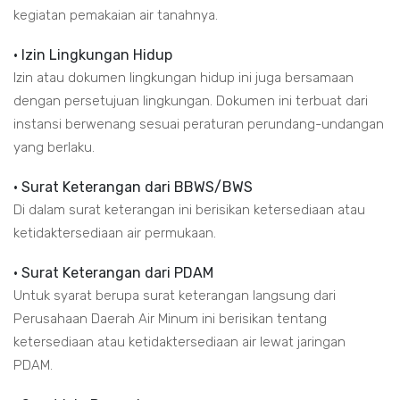
kegiatan pemakaian air tanahnya.
• Izin Lingkungan Hidup
Izin atau dokumen lingkungan hidup ini juga bersamaan
dengan persetujuan lingkungan. Dokumen ini terbuat dari
instansi berwenang sesuai peraturan perundang-undangan
yang berlaku.
• Surat Keterangan dari BBWS/BWS
Di dalam surat keterangan ini berisikan ketersediaan atau
ketidaktersediaan air permukaan.
• Surat Keterangan dari PDAM
Untuk syarat berupa surat keterangan langsung dari
Perusahaan Daerah Air Minum ini berisikan tentang
ketersediaan atau ketidaktersediaan air lewat jaringan
PDAM.