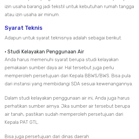
izin usaha barang jadi tekstil untuk kebutuhan rumah tangga
atau izin usaha air minum.
Syarat Teknis
Adapun untuk syarat teknisnya adalah sebagai berikut.
• Studi Kelayakan Penggunaan Air
Anda harus memenuhi syarat berupa studi kelayakan
pemakaian sumber daya air. Hal tersebut juga perlu
memperoleh persetujuan dari Kepala BBWS/BWS. Bisa pula
dari instansi yang membidangi SDA sesuai kewenangannya.
Dalam studi kelayakan penggunaan air ini, Anda juga harus
perhatikan sumber airnya. Jika sumber air tersebut berupa
air tanah, pastikan sudah memperoleh persetujuan dari
Kepala PAT GTL.
Bisa juga persetujuan dari dinas daerah