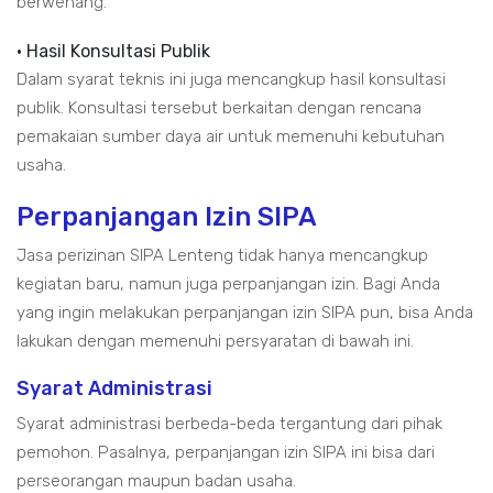
berwenang.
• Hasil Konsultasi Publik
Dalam syarat teknis ini juga mencangkup hasil konsultasi
publik. Konsultasi tersebut berkaitan dengan rencana
pemakaian sumber daya air untuk memenuhi kebutuhan
usaha.
Perpanjangan Izin SIPA
Jasa perizinan SIPA Lenteng tidak hanya mencangkup
kegiatan baru, namun juga perpanjangan izin. Bagi Anda
yang ingin melakukan perpanjangan izin SIPA pun, bisa Anda
lakukan dengan memenuhi persyaratan di bawah ini.
Syarat Administrasi
Syarat administrasi berbeda-beda tergantung dari pihak
pemohon. Pasalnya, perpanjangan izin SIPA ini bisa dari
perseorangan maupun badan usaha.