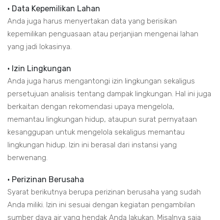
• Data Kepemilikan Lahan
Anda juga harus menyertakan data yang berisikan
kepemilikan penguasaan atau perjanjian mengenai lahan
yang jadi lokasinya.
• Izin Lingkungan
Anda juga harus mengantongi izin lingkungan sekaligus
persetujuan analisis tentang dampak lingkungan. Hal ini juga
berkaitan dengan rekomendasi upaya mengelola,
memantau lingkungan hidup, ataupun surat pernyataan
kesanggupan untuk mengelola sekaligus memantau
lingkungan hidup. Izin ini berasal dari instansi yang
berwenang.
• Perizinan Berusaha
Syarat berikutnya berupa perizinan berusaha yang sudah
Anda miliki. Izin ini sesuai dengan kegiatan pengambilan
sumber daya air yang hendak Anda lakukan. Misalnya saja