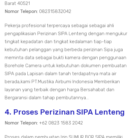
Barat 40521
Nomor Telepon:
082315832042
Pekerja profesional terpercaya sebagai sebagai ahli
pengaplikasian Perizinan SIPA Lenteng dengan mengukur
tingkat kepadatan dan tingkat kedalaman tiap-tiap
kebutuhan pelanggan yang berbeda perizinan Sipa juga
meminta data sebagai bukti kamera dengan penggunaan
Borehole Camera untuk kebutuhan dokumen pembuatan
SIPA pada Lapisan dalam tanah terdapatnya mata air
berada,kami PT.Mustika Airbumi Indonesia Memberikan
layanan yang terbaik dengan harga Bersahabat dan
Bergaransi dalam tahap pembutannya...
4. Proses Perizinan SIPA Lenteng
Nomor Telepon:
+62 0823 1583 2042
Proses dalam pembuatan Izin SUMUR BOR SIPA memiliki