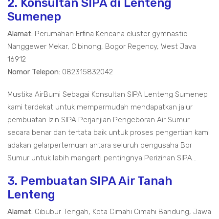
2. Konsultan SIPA di Lenteng
Sumenep
Alamat:
Perumahan Erfina Kencana cluster gymnastic
Nanggewer Mekar, Cibinong, Bogor Regency, West Java
16912
Nomor Telepon:
082315832042
Mustika AirBumi Sebagai Konsultan SIPA Lenteng Sumenep
kami terdekat untuk mempermudah mendapatkan jalur
pembuatan Izin SIPA Perjanjian Pengeboran Air Sumur
secara benar dan tertata baik untuk proses pengertian kami
adakan gelarpertemuan antara seluruh pengusaha Bor
Sumur untuk lebih mengerti pentingnya Perizinan SIPA...
3. Pembuatan SIPA Air Tanah
Lenteng
Alamat:
Cibubur Tengah, Kota Cimahi Cimahi Bandung, Jawa