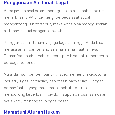
Penggunaan Air Tanah Legal
Anda jangan asal dalam menggunakan air tanah sebelum
memiliki izin SIPA di Lenteng. Berbeda saat sudah
mengantongi izin tersebut, maka Anda bisa menggunakan
air tanah sesuai dengan kebutuhan.
Penggunaan air tanahnya juga legal sehingga Anda bisa
merasa aman dan tenang selama memanfaatkannya.
Pemanfaatan air tanah tersebut pun bisa untuk memenuhi
berbagai keperluan.
Mulai dari sumber pembangkit listrik, memenuhi kebutuhan
industri, irigasi pertanian, dan masih banyak lagi. Dengan
pemanfaatan yang maksimal tersebut, tentu bisa
mendukung keperluan individu maupun perusahaan dalam
skala kecil, menengah, hingga besar.
Mematuhi Aturan Hukum