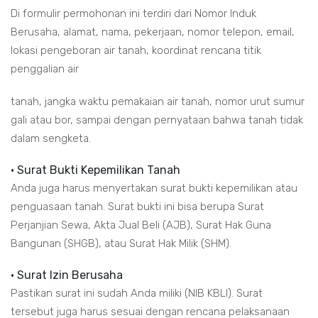
Di formulir permohonan ini terdiri dari Nomor Induk
Berusaha, alamat, nama, pekerjaan, nomor telepon, email,
lokasi pengeboran air tanah, koordinat rencana titik
penggalian air
tanah, jangka waktu pemakaian air tanah, nomor urut sumur
gali atau bor, sampai dengan pernyataan bahwa tanah tidak
dalam sengketa.
• Surat Bukti Kepemilikan Tanah
Anda juga harus menyertakan surat bukti kepemilikan atau
penguasaan tanah. Surat bukti ini bisa berupa Surat
Perjanjian Sewa, Akta Jual Beli (AJB), Surat Hak Guna
Bangunan (SHGB), atau Surat Hak Milik (SHM).
• Surat Izin Berusaha
Pastikan surat ini sudah Anda miliki (NIB KBLI). Surat
tersebut juga harus sesuai dengan rencana pelaksanaan