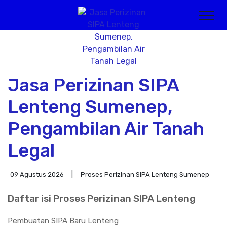
Jasa Perizinan SIPA
Lenteng Sumenep,
Pengambilan Air Tanah
Legal
09 Agustus 2026
Proses Perizinan SIPA Lenteng Sumenep
Daftar isi Proses Perizinan SIPA Lenteng
Pembuatan SIPA Baru Lenteng