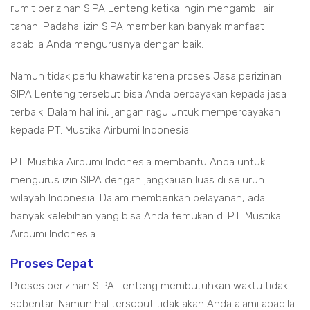
rumit perizinan SIPA Lenteng ketika ingin mengambil air
tanah. Padahal izin SIPA memberikan banyak manfaat
apabila Anda mengurusnya dengan baik.
Namun tidak perlu khawatir karena proses Jasa perizinan
SIPA Lenteng tersebut bisa Anda percayakan kepada jasa
terbaik. Dalam hal ini, jangan ragu untuk mempercayakan
kepada PT. Mustika Airbumi Indonesia.
PT. Mustika Airbumi Indonesia membantu Anda untuk
mengurus izin SIPA dengan jangkauan luas di seluruh
wilayah Indonesia. Dalam memberikan pelayanan, ada
banyak kelebihan yang bisa Anda temukan di PT. Mustika
Airbumi Indonesia.
Proses Cepat
Proses perizinan SIPA Lenteng membutuhkan waktu tidak
sebentar. Namun hal tersebut tidak akan Anda alami apabila