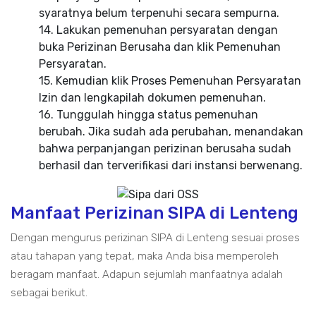
syaratnya belum terpenuhi secara sempurna.
14. Lakukan pemenuhan persyaratan dengan
buka Perizinan Berusaha dan klik Pemenuhan
Persyaratan.
15. Kemudian klik Proses Pemenuhan Persyaratan
Izin dan lengkapilah dokumen pemenuhan.
16. Tunggulah hingga status pemenuhan
berubah. Jika sudah ada perubahan, menandakan
bahwa perpanjangan perizinan berusaha sudah
berhasil dan terverifikasi dari instansi berwenang.
Manfaat Perizinan SIPA di Lenteng
Dengan mengurus perizinan SIPA di Lenteng sesuai proses
atau tahapan yang tepat, maka Anda bisa memperoleh
beragam manfaat. Adapun sejumlah manfaatnya adalah
sebagai berikut.