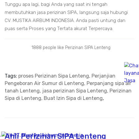
Tunggu apa lagi, bagi Anda yang saat ini tengah
membutuhkan jasa perizinan SIPA, langsung saja hubungi
CV. MUSTIKA AIRBUMI INDONESIA. Anda pasti untung dan
puas serta Proses yang Tertata akurat Terpercaya.
1888 people like Perizinan SIPA Lenteng
Tags:
proses Perizinan Sipa Lenteng, Perjanjian
Pengeboran Air Sumur di Lenteng, Perpanjang sipa air
tanah Lenteng, jasa perizinan Sipa Lenteng, Perizinan
Sipa di Lenteng, Buat Izin Sipa di Lenteng
,
Ahli Perizinan SIPA Lenteng
.