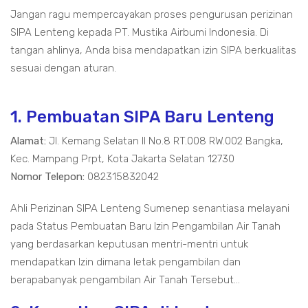
Jangan ragu mempercayakan proses pengurusan perizinan
SIPA Lenteng kepada PT. Mustika Airbumi Indonesia. Di
tangan ahlinya, Anda bisa mendapatkan izin SIPA berkualitas
sesuai dengan aturan.
1. Pembuatan SIPA Baru Lenteng
Alamat:
Jl. Kemang Selatan II No.8 RT.008 RW.002 Bangka,
Kec. Mampang Prpt, Kota Jakarta Selatan 12730
Nomor Telepon:
082315832042
Ahli Perizinan SIPA Lenteng Sumenep senantiasa melayani
pada Status Pembuatan Baru Izin Pengambilan Air Tanah
yang berdasarkan keputusan mentri-mentri untuk
mendapatkan Izin dimana letak pengambilan dan
berapabanyak pengambilan Air Tanah Tersebut...