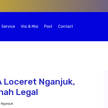
Service
Visi & Misi
Post
Contact
A Loceret Nganjuk,
nah Legal
t Nganjuk