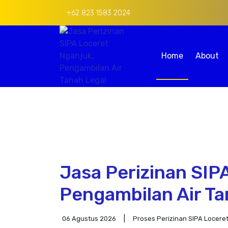
+62 823 1583 2024
Home
About
Jasa Perizinan SIP
Pengambilan Air Ta
06 Agustus 2026
Proses Perizinan SIPA Locere