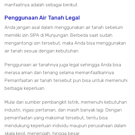
manfaatnya adalah sebagai berikut.
Penggunaan Air Tanah Legal
Anda jangan asal dalam menggunakan air tanah sebelum
memiliki izin SIPA di Munjungan. Berbeda saat sudah
mengantongi izin tersebut, maka Anda bisa menggunakan
air tanah sesuai dengan kebutuhan.
Penggunaan air tanahnya juga legal sehingga Anda bisa
merasa aman dan tenang selama memanfaatkannya.
Pemanfaatan air tanah tersebut pun bisa untuk memenuhi
berbagai keperluan.
Mulai dari sumber pembangkit listrik, memenuhi kebutuhan
industri, irigasi pertanian, dan masih banyak lagi. Dengan
pemanfaatan yang maksimal tersebut, tentu bisa
mendukung keperluan individu maupun perusahaan dalam
skala kecil, menengah, hingga besar.