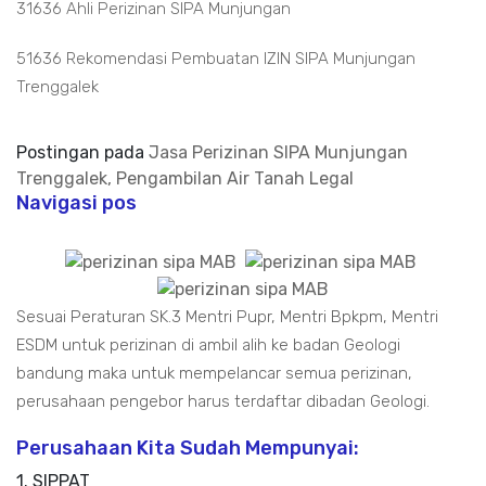
31636 Ahli Perizinan SIPA Munjungan
51636 Rekomendasi Pembuatan IZIN SIPA Munjungan
Trenggalek
Postingan pada
Jasa Perizinan SIPA Munjungan
Trenggalek, Pengambilan Air Tanah Legal
Navigasi pos
Sesuai Peraturan SK.3 Mentri Pupr, Mentri Bpkpm, Mentri
ESDM untuk perizinan di ambil alih ke badan Geologi
bandung maka untuk mempelancar semua perizinan,
perusahaan pengebor harus terdaftar dibadan Geologi.
Perusahaan Kita Sudah Mempunyai:
1. SIPPAT