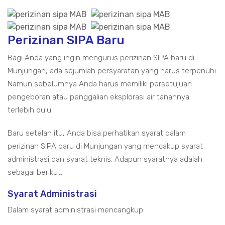
Perizinan SIPA Baru
Bagi Anda yang ingin mengurus perizinan SIPA baru di
Munjungan, ada sejumlah persyaratan yang harus terpenuhi.
Namun sebelumnya Anda harus memiliki persetujuan
pengeboran atau penggalian eksplorasi air tanahnya
terlebih dulu.
Baru setelah itu, Anda bisa perhatikan syarat dalam
perizinan SIPA baru di Munjungan yang mencakup syarat
administrasi dan syarat teknis. Adapun syaratnya adalah
sebagai berikut.
Syarat Administrasi
Dalam syarat administrasi mencangkup: