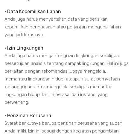
• Data Kepemilikan Lahan
Anda juga harus menyertakan data yang berisikan
kepemilikan penguasaan atau perjanjian mengenai lahan
yang jadi lokasinya.
• Izin Lingkungan
Anda juga harus mengantongi izin lingkungan sekaligus
persetujuan analisis tentang dampak lingkungan. Hal ini juga
berkaitan dengan rekomendasi upaya mengelola,
memantau lingkungan hidup, ataupun surat pernyataan
kesanggupan untuk mengelola sekaligus memantau
lingkungan hidup. Izin ini berasal dari instansi yang
berwenang.
• Perizinan Berusaha
Syarat berikutnya berupa perizinan berusaha yang sudah
Anda miliki. Izin ini sesuai dengan kegiatan pengambilan