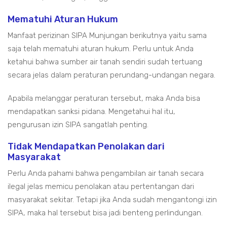
Mematuhi Aturan Hukum
Manfaat perizinan SIPA Munjungan berikutnya yaitu sama
saja telah mematuhi aturan hukum. Perlu untuk Anda
ketahui bahwa sumber air tanah sendiri sudah tertuang
secara jelas dalam peraturan perundang-undangan negara.
Apabila melanggar peraturan tersebut, maka Anda bisa
mendapatkan sanksi pidana. Mengetahui hal itu,
pengurusan izin SIPA sangatlah penting.
Tidak Mendapatkan Penolakan dari
Masyarakat
Perlu Anda pahami bahwa pengambilan air tanah secara
ilegal jelas memicu penolakan atau pertentangan dari
masyarakat sekitar. Tetapi jika Anda sudah mengantongi izin
SIPA, maka hal tersebut bisa jadi benteng perlindungan.