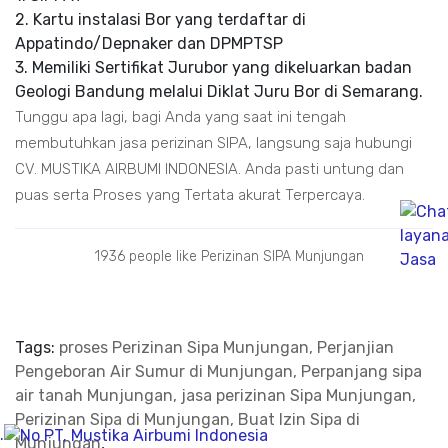
2. Kartu instalasi Bor yang terdaftar di
Appatindo/Depnaker dan DPMPTSP
3. Memiliki Sertifikat Jurubor yang dikeluarkan badan
Geologi Bandung melalui Diklat Juru Bor di Semarang.
Tunggu apa lagi, bagi Anda yang saat ini tengah
membutuhkan jasa perizinan SIPA, langsung saja hubungi
CV. MUSTIKA AIRBUMI INDONESIA. Anda pasti untung dan
puas serta Proses yang Tertata akurat Terpercaya.
1936 people like Perizinan SIPA Munjungan
Tags:
proses Perizinan Sipa Munjungan, Perjanjian
Pengeboran Air Sumur di Munjungan, Perpanjang sipa
air tanah Munjungan, jasa perizinan Sipa Munjungan,
Perizinan Sipa di Munjungan, Buat Izin Sipa di
.
Munjungan
,