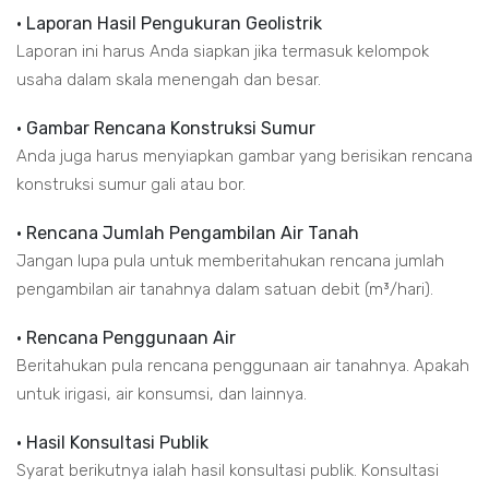
• Laporan Hasil Pengukuran Geolistrik
Laporan ini harus Anda siapkan jika termasuk kelompok
usaha dalam skala menengah dan besar.
• Gambar Rencana Konstruksi Sumur
Anda juga harus menyiapkan gambar yang berisikan rencana
konstruksi sumur gali atau bor.
• Rencana Jumlah Pengambilan Air Tanah
Jangan lupa pula untuk memberitahukan rencana jumlah
pengambilan air tanahnya dalam satuan debit (m³/hari).
• Rencana Penggunaan Air
Beritahukan pula rencana penggunaan air tanahnya. Apakah
untuk irigasi, air konsumsi, dan lainnya.
• Hasil Konsultasi Publik
Syarat berikutnya ialah hasil konsultasi publik. Konsultasi