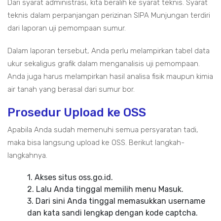
Dari syarat administrasi, kita beralih ke syarat teknis. Syarat
teknis dalam perpanjangan perizinan SIPA Munjungan terdiri
dari laporan uji pemompaan sumur.
Dalam laporan tersebut, Anda perlu melampirkan tabel data
ukur sekaligus grafik dalam menganalisis uji pemompaan.
Anda juga harus melampirkan hasil analisa fisik maupun kimia
air tanah yang berasal dari sumur bor.
Prosedur Upload ke OSS
Apabila Anda sudah memenuhi semua persyaratan tadi,
maka bisa langsung upload ke OSS. Berikut langkah-
langkahnya.
1. Akses situs oss.go.id.
2. Lalu Anda tinggal memilih menu Masuk.
3. Dari sini Anda tinggal memasukkan username
dan kata sandi lengkap dengan kode captcha.